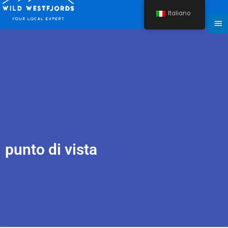
Vai
Italiano
al
Me
contenuto
Pri
punto di vista