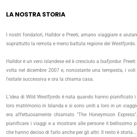
LA NOSTRA STORIA
I nostri fondatori, Halldor e Preeti, amano viaggiare e aiutare
soprattutto la remota e meno battuta regione dei Westfjords.
Halldor è un vero islandese ed è cresciuto a Isafjordur. Preeti 
volta nel dicembre 2007 e, nonostante una tempesta, i voli ca
l'estate successiva e ora la chiama casa.
L'idea di Wild Westfjords è nata quando hanno pianificato i v
loro matrimonio in Islanda e si sono uniti a loro in un viagg
era affettuosamente chiamato "The Honeymoon Express". S
pianificare i viaggi e a mostrare alle persone il bellissim
che hanno deciso di farlo anche per gli altri. Il resto è storia...