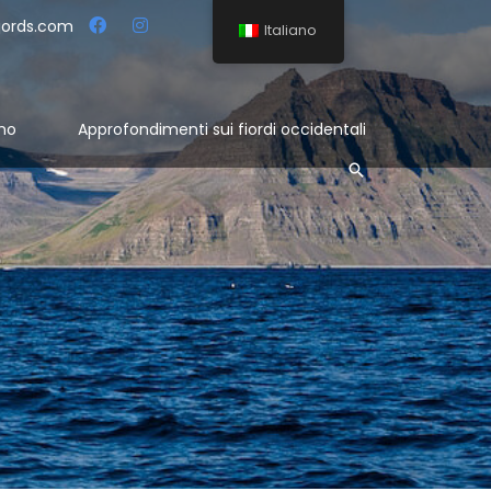
jords.com
Italiano
mo
Approfondimenti sui fiordi occidentali
Cerca