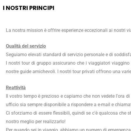
I NOSTRI PRINCIPI
La nostra mission è offrire esperienze eccezionali ai nostri v
Qualità del servizio
Seguiamo elevati standard di servizio personale e di soddisfa
I nostri tour di gruppo assicurano che i viaggiatori viaggino
nostre guide amichevoli. I nostri tour privati offrono una vari
Reattività
Il vostro tempo è prezioso e capiamo che non vedete l'ora di 
ufficio sia sempre disponibile a rispondere a e-mail e chiama
Ci sforziamo di essere flessibili, quindi se c'è qualcosa che s
nostro meglio per realizzarlo!
Per quando sei in viaggio, abbiamo un numero di emergenza c