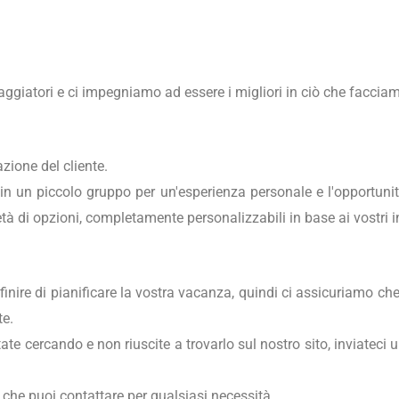
iaggiatori e ci impegniamo ad essere i migliori in ciò che faccia
zione del cliente.
 in un piccolo gruppo per un'esperienza personale e l'opportunità
età di opzioni, completamente personalizzabili in base ai vostri i
finire di pianificare la vostra vacanza, quindi ci assicuriamo ch
te.
tate cercando e non riuscite a trovarlo sul nostro sito, inviateci 
he puoi contattare per qualsiasi necessità.