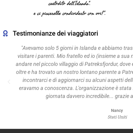
custodito dell'Islanda".
e ci piacerebbe condividerlo con voi!".
Testimonianze dei viaggiatori
rso la maggior parte del tempo a
"Devo dirvi che i
oglie e sua figlia) volevamo davvero
ho fatti molti
 nata nostra madre. Haldor è andato
guida turistica
jordur - Bríet - che ha accettato di
tour! Sono rim
nostra storia familiare di cui non
due giorni. Spe
cabile dall'inizio alla fine - una
ora, Halldór & crew!!!"