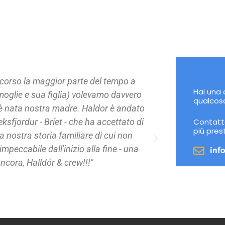
l mio tour con voi è probabilmente IL miglior tour che abbia
Hai una
). La mia guida Rico ha fissato un livello così alto che non s
qualcosa
 potrà mai essere all'altezza
Non posso dire abbastanza s
asta sbalordita da quante cose meravigliose abbiamo potut
Contatta
più pres
ro di tornare un giorno ai Fiordi Occidentali e prenoterò a
nuovo i tour con voi".
inf
Carson
Stati Uniti