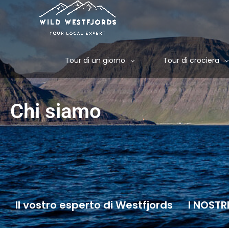
Vai
al
contenuto
Tour di un giorno
Tour di crociera
Chi siamo
Il vostro esperto di Westfjords
I NOSTRI