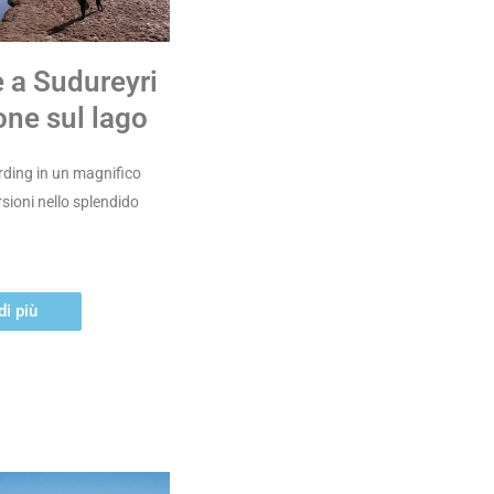
 a Sudureyri
one sul lago
rding in un magnifico
rsioni nello splendido
di più