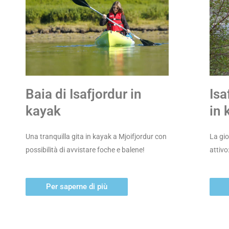
Baia di Isafjordur in
Isa
kayak
in 
Una tranquilla gita in kayak a Mjoifjordur con
La gio
possibilità di avvistare foche e balene!
attivo
Per saperne di più