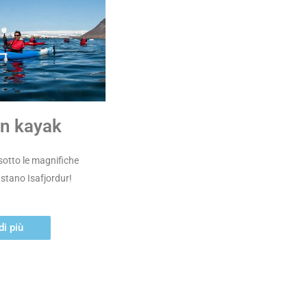
in kayak
sotto le magnifiche
tano Isafjordur!
di più