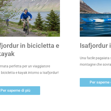
fjordur in bicicletta e
Isafjordur 
kayak
Una facile pagaiata 
montagne che sovras
rnata perfetta per un viaggiatore
: bicicletta e kayak intorno a Isafjordur!
Per saperne 
Per saperne di più