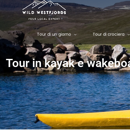
Vai
al
contenuto
Tour di un giorno
Tour di crociera
Tour in kayak e wakebo