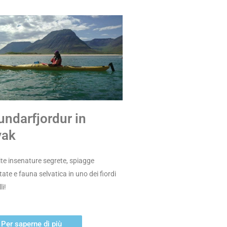
ndarfjordur in
yak
te insenature segrete, spiagge
ate e fauna selvatica in uno dei fiordi
li!
Per saperne di più