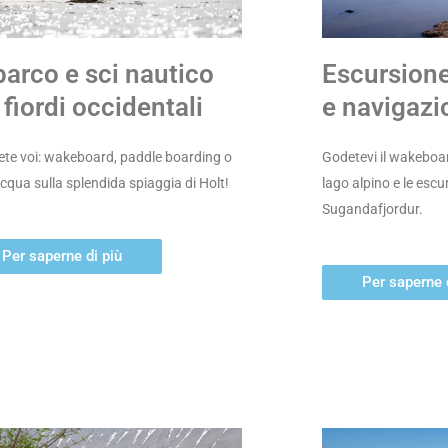
arco e sci nautico
Escursione
 fiordi occidentali
e navigazi
ete voi: wakeboard, paddle boarding o
Godetevi il wakeboa
acqua sulla splendida spiaggia di Holt!
lago alpino e le escu
Sugandafjordur.
Per saperne di più
Per saperne 