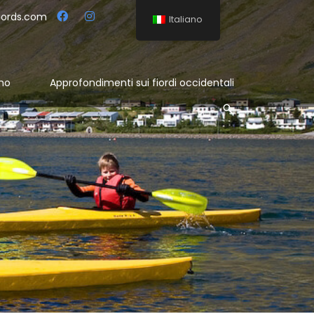
jords.com
Italiano
mo
Approfondimenti sui fiordi occidentali
Cerca