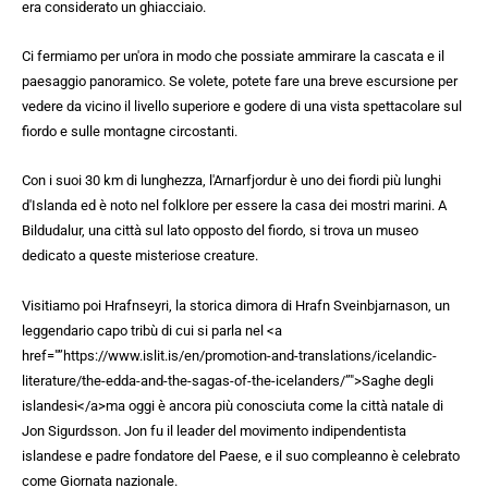
era considerato un ghiacciaio.
Ci fermiamo per un'ora in modo che possiate ammirare la cascata e il
paesaggio panoramico. Se volete, potete fare una breve escursione per
vedere da vicino il livello superiore e godere di una vista spettacolare sul
fiordo e sulle montagne circostanti.
Con i suoi 30 km di lunghezza, l'Arnarfjordur è uno dei fiordi più lunghi
d'Islanda ed è noto nel folklore per essere la casa dei mostri marini. A
Bildudalur, una città sul lato opposto del fiordo, si trova un museo
dedicato a queste misteriose creature.
Visitiamo poi Hrafnseyri, la storica dimora di Hrafn Sveinbjarnason, un
leggendario capo tribù di cui si parla nel <a
href="”https://www.islit.is/en/promotion-and-translations/icelandic-
literature/the-edda-and-the-sagas-of-the-icelanders/”">Saghe degli
islandesi</a>ma oggi è ancora più conosciuta come la città natale di
Jon Sigurdsson. Jon fu il leader del movimento indipendentista
islandese e padre fondatore del Paese, e il suo compleanno è celebrato
come Giornata nazionale.