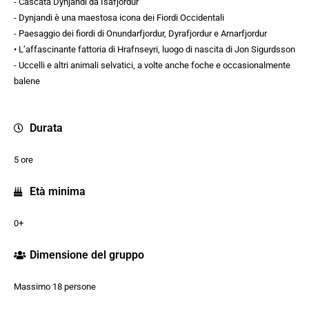
- Cascata Dynjandi da Isafjordur
- Dynjandi è una maestosa icona dei Fiordi Occidentali
- Paesaggio dei fiordi di Onundarfjordur, Dyrafjordur e Arnarfjordur
• L’affascinante fattoria di Hrafnseyri, luogo di nascita di Jon Sigurdsson
- Uccelli e altri animali selvatici, a volte anche foche e occasionalmente
balene
Durata
5 ore
Età minima
0+
Dimensione del gruppo
Massimo 18 persone