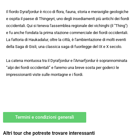
Il fiordo Dyrafjordur è ricco di flora, fauna, storia e meraviglie geologiche
e ospita il paese di Thingeyri, uno degli insediamenti più antichi dei fiordi
occidentali. Qui si teneva l'assemblea regionale dei vichinghi (il "Thing")
e fu anche fondata la prima stazione commerciale dei fiordi occidentali.
La fattoria di Haukadalur, oltre la città, è l'ambientazione di molti eventi
della Saga di Gisli, una classica saga di fuorilegge del IX e X secolo.
La catena montuosa tra il Dyrafjordur e l’Arnarfjordur è soprannominata
“alpi dei fiordi occidentali” e faremo una breve sosta per goderci le
impressionanti viste sulle montagne e i fiordi.
Termini e condizioni generali
Altri tour che potreste trovare interessanti