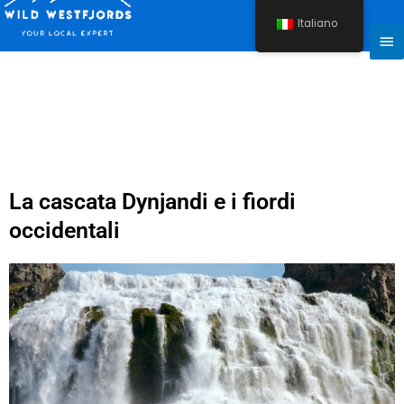
Vai
Italiano
al
Me
contenuto
Pri
La cascata Dynjandi e i fiordi
occidentali