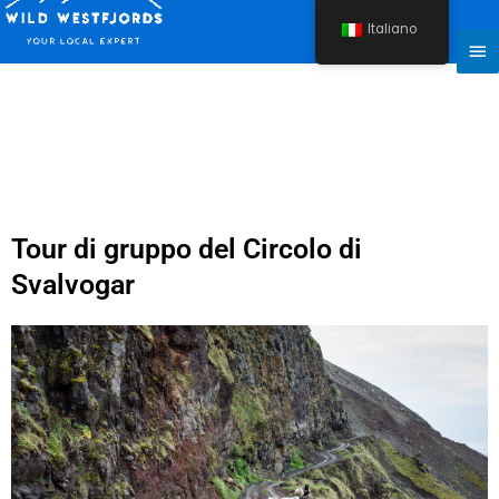
Vai
Italiano
al
Me
contenuto
Pri
Tour di gruppo del Circolo di
Svalvogar