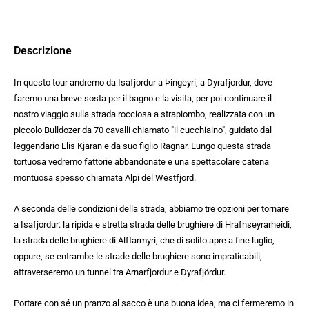
Descrizione
In questo tour andremo da Isafjordur a Þingeyri, a Dyrafjordur, dove
faremo una breve sosta per il bagno e la visita, per poi continuare il
nostro viaggio sulla strada rocciosa a strapiombo, realizzata con un
piccolo Bulldozer da 70 cavalli chiamato "il cucchiaino", guidato dal
leggendario Elis Kjaran e da suo figlio Ragnar. Lungo questa strada
tortuosa vedremo fattorie abbandonate e una spettacolare catena
montuosa spesso chiamata Alpi del Westfjord.
A seconda delle condizioni della strada, abbiamo tre opzioni per tornare
a Isafjordur: la ripida e stretta strada delle brughiere di Hrafnseyrarheidi,
la strada delle brughiere di Alftarmyri, che di solito apre a fine luglio,
oppure, se entrambe le strade delle brughiere sono impraticabili,
attraverseremo un tunnel tra Arnarfjordur e Dyrafjördur.
Portare con sé un pranzo al sacco è una buona idea, ma ci fermeremo in