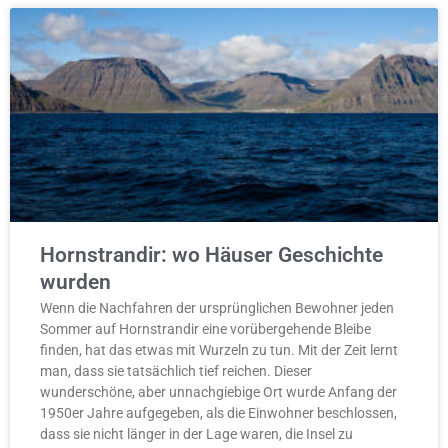
Hornstrandir: wo Häuser Geschichte
wurden
Wenn die Nachfahren der ursprünglichen Bewohner jeden
Sommer auf Hornstrandir eine vorübergehende Bleibe
finden, hat das etwas mit Wurzeln zu tun. Mit der Zeit lernt
man, dass sie tatsächlich tief reichen. Dieser
wunderschöne, aber unnachgiebige Ort wurde Anfang der
1950er Jahre aufgegeben, als die Einwohner beschlossen,
dass sie nicht länger in der Lage waren, die Insel zu