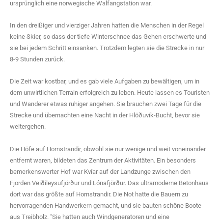
ursprünglich eine norwegische Walfangstation war.
In den dreißiger und vierziger Jahren hatten die Menschen in der Regel
keine Skier, so dass der tiefe Winterschnee das Gehen erschwerte und
sie bei jedem Schritt einsanken. Trotzdem legten sie die Strecke in nur
8-9 Stunden zurück.
Die Zeit war kostbar, und es gab viele Aufgaben zu bewältigen, um in
dem unwirtlichen Terrain erfolgreich zu leben. Heute lassen es Touristen
und Wanderer etwas ruhiger angehen. Sie brauchen zwei Tage für die
Strecke und übernachten eine Nacht in der Hlöðuvík-Bucht, bevor sie
weitergehen.
Die Höfe auf Hornstrandir, obwohl sie nur wenige und weit voneinander
entfernt waren, bildeten das Zentrum der Aktivitäten. Ein besonders
bemerkenswerter Hof war Kvíar auf der Landzunge zwischen den
Fjorden Veiðileysufjörður und Lónafjörður. Das ultramoderne Betonhaus
dort war das größte auf Hornstrandir. Die Not hatte die Bauern zu
hervorragenden Handwerkern gemacht, und sie bauten schöne Boote
aus Treibholz. "Sie hatten auch Windgeneratoren und eine