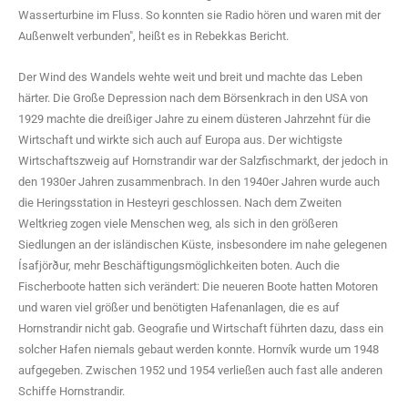
Wasserturbine im Fluss. So konnten sie Radio hören und waren mit der
Außenwelt verbunden", heißt es in Rebekkas Bericht.
Der Wind des Wandels wehte weit und breit und machte das Leben
härter. Die Große Depression nach dem Börsenkrach in den USA von
1929 machte die dreißiger Jahre zu einem düsteren Jahrzehnt für die
Wirtschaft und wirkte sich auch auf Europa aus. Der wichtigste
Wirtschaftszweig auf Hornstrandir war der Salzfischmarkt, der jedoch in
den 1930er Jahren zusammenbrach. In den 1940er Jahren wurde auch
die Heringsstation in Hesteyri geschlossen. Nach dem Zweiten
Weltkrieg zogen viele Menschen weg, als sich in den größeren
Siedlungen an der isländischen Küste, insbesondere im nahe gelegenen
Ísafjörður, mehr Beschäftigungsmöglichkeiten boten. Auch die
Fischerboote hatten sich verändert: Die neueren Boote hatten Motoren
und waren viel größer und benötigten Hafenanlagen, die es auf
Hornstrandir nicht gab. Geografie und Wirtschaft führten dazu, dass ein
solcher Hafen niemals gebaut werden konnte. Hornvík wurde um 1948
aufgegeben. Zwischen 1952 und 1954 verließen auch fast alle anderen
Schiffe Hornstrandir.