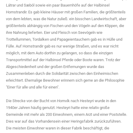
Látrar und Sæból sowie ein paar Bauernhöfe auf der Halbinsel
Hornstrandir. Es gab kleine Häuser mit großen Familien, die größtenteils
von dem lebten, was die Natur zuließ: ein bisschen Landwirtschaft, aber
größtenteils abhängig von Fischen und den Vögeln auf den Klippen, die
ihre Nahrung lieferten. Eier und Fleisch von Seevögeln wie
Trottellummen, Tordalken und Papageientauchern gab es in Hülle und
Fülle. Auf Hornstrandir gab es nur wenige Straßen, und es war nicht
möglich, mit dem Auto dorthin zu gelangen, so dass die einzigen
Transportmittel auf der Halbinsel Pferde oder Boote waren. Trotz der
Abgeschiedenheit und der großen Entfernungen wurde das
Zusammenleben durch die Solidarität zwischen den Einheimischen
erleichtert. Ehemalige Bewohner erinnern sich gerne an die Philosophie
"Einer für alle und alle für einen".
Die Strecke von der Bucht von Hornvík nach Hesteyri wurde in den
1940er Jahren häufig genutzt. Hesteyri hatte eine relativ große
Gemeinde mit mehr als 200 Einwohnern, einem Arzt und einer Poststelle.
Dies war auf das Vorhandensein einer Heringsfabrik zurückzuführen.
Die meisten Einwohner waren in dieser Fabrik beschäftigt, die