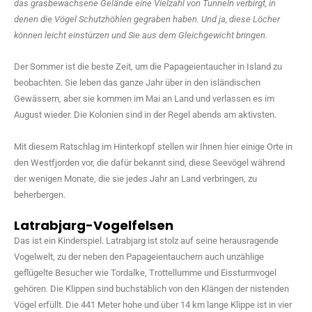
das grasbewachsene Gelände eine Vielzahl von Tunneln verbirgt, in
denen die Vögel Schutzhöhlen gegraben haben. Und ja, diese Löcher
können leicht einstürzen und Sie aus dem Gleichgewicht bringen.
Der Sommer ist die beste Zeit, um die Papageientaucher in Island zu
beobachten. Sie leben das ganze Jahr über in den isländischen
Gewässern, aber sie kommen im Mai an Land und verlassen es im
August wieder. Die Kolonien sind in der Regel abends am aktivsten.
Mit diesem Ratschlag im Hinterkopf stellen wir Ihnen hier einige Orte in
den Westfjorden vor, die dafür bekannt sind, diese Seevögel während
der wenigen Monate, die sie jedes Jahr an Land verbringen, zu
beherbergen.
Latrabjarg-Vogelfelsen
Das ist ein Kinderspiel. Latrabjarg ist stolz auf seine herausragende
Vogelwelt, zu der neben den Papageientauchern auch unzählige
geflügelte Besucher wie Tordalke, Trottellumme und Eissturmvogel
gehören. Die Klippen sind buchstäblich von den Klängen der nistenden
Vögel erfüllt. Die 441 Meter hohe und über 14 km lange Klippe ist in vier