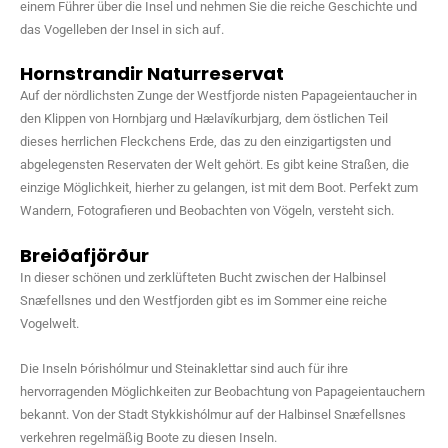
einem Führer über die Insel und nehmen Sie die reiche Geschichte und
das Vogelleben der Insel in sich auf.
Hornstrandir Naturreservat
Auf der nördlichsten Zunge der Westfjorde nisten Papageientaucher in
den Klippen von Hornbjarg und Hælavíkurbjarg, dem östlichen Teil
dieses herrlichen Fleckchens Erde, das zu den einzigartigsten und
abgelegensten Reservaten der Welt gehört. Es gibt keine Straßen, die
einzige Möglichkeit, hierher zu gelangen, ist mit dem Boot. Perfekt zum
Wandern, Fotografieren und Beobachten von Vögeln, versteht sich.
Breiðafjörður
In dieser schönen und zerklüfteten Bucht zwischen der Halbinsel
Snæfellsnes und den Westfjorden gibt es im Sommer eine reiche
Vogelwelt.
Die Inseln Þórishólmur und Steinaklettar sind auch für ihre
hervorragenden Möglichkeiten zur Beobachtung von Papageientauchern
bekannt. Von der Stadt Stykkishólmur auf der Halbinsel Snæfellsnes
verkehren regelmäßig Boote zu diesen Inseln.