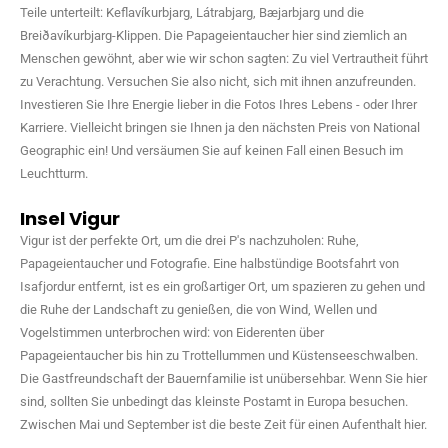
Teile unterteilt: Keflavíkurbjarg, Látrabjarg, Bæjarbjarg und die
Breiðavíkurbjarg-Klippen. Die Papageientaucher hier sind ziemlich an
Menschen gewöhnt, aber wie wir schon sagten: Zu viel Vertrautheit führt
zu Verachtung. Versuchen Sie also nicht, sich mit ihnen anzufreunden.
Investieren Sie Ihre Energie lieber in die Fotos Ihres Lebens - oder Ihrer
Karriere. Vielleicht bringen sie Ihnen ja den nächsten Preis von National
Geographic ein! Und versäumen Sie auf keinen Fall einen Besuch im
Leuchtturm.
Insel Vigur
Vigur ist der perfekte Ort, um die drei P's nachzuholen: Ruhe,
Papageientaucher und Fotografie. Eine halbstündige Bootsfahrt von
Isafjordur entfernt, ist es ein großartiger Ort, um spazieren zu gehen und
die Ruhe der Landschaft zu genießen, die von Wind, Wellen und
Vogelstimmen unterbrochen wird: von Eiderenten über
Papageientaucher bis hin zu Trottellummen und Küstenseeschwalben.
Die Gastfreundschaft der Bauernfamilie ist unübersehbar. Wenn Sie hier
sind, sollten Sie unbedingt das kleinste Postamt in Europa besuchen.
Zwischen Mai und September ist die beste Zeit für einen Aufenthalt hier.