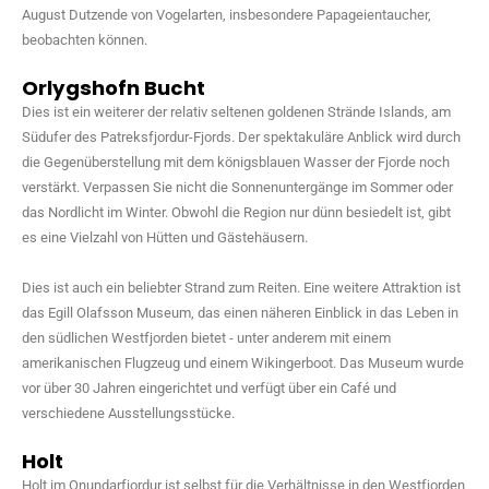
August Dutzende von Vogelarten, insbesondere Papageientaucher,
beobachten können.
Orlygshofn Bucht
Dies ist ein weiterer der relativ seltenen goldenen Strände Islands, am
Südufer des Patreksfjordur-Fjords. Der spektakuläre Anblick wird durch
die Gegenüberstellung mit dem königsblauen Wasser der Fjorde noch
verstärkt. Verpassen Sie nicht die Sonnenuntergänge im Sommer oder
das Nordlicht im Winter. Obwohl die Region nur dünn besiedelt ist, gibt
es eine Vielzahl von Hütten und Gästehäusern.
Dies ist auch ein beliebter Strand zum Reiten. Eine weitere Attraktion ist
das Egill Olafsson Museum, das einen näheren Einblick in das Leben in
den südlichen Westfjorden bietet - unter anderem mit einem
amerikanischen Flugzeug und einem Wikingerboot. Das Museum wurde
vor über 30 Jahren eingerichtet und verfügt über ein Café und
verschiedene Ausstellungsstücke.
Holt
Holt im Onundarfjordur ist selbst für die Verhältnisse in den Westfjorden