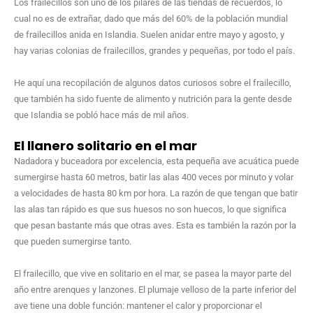
Los frailecillos son uno de los pilares de las tiendas de recuerdos, lo
cual no es de extrañar, dado que más del 60% de la población mundial
de frailecillos anida en Islandia. Suelen anidar entre mayo y agosto, y
hay varias colonias de frailecillos, grandes y pequeñas, por todo el país.
He aquí una recopilación de algunos datos curiosos sobre el frailecillo,
que también ha sido fuente de alimento y nutrición para la gente desde
que Islandia se pobló hace más de mil años.
El llanero solitario en el mar
Nadadora y buceadora por excelencia, esta pequeña ave acuática puede
sumergirse hasta 60 metros, batir las alas 400 veces por minuto y volar
a velocidades de hasta 80 km por hora. La razón de que tengan que batir
las alas tan rápido es que sus huesos no son huecos, lo que significa
que pesan bastante más que otras aves. Esta es también la razón por la
que pueden sumergirse tanto.
El frailecillo, que vive en solitario en el mar, se pasea la mayor parte del
año entre arenques y lanzones. El plumaje velloso de la parte inferior del
ave tiene una doble función: mantener el calor y proporcionar el