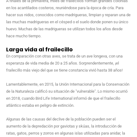
A finales de la primavera, miles de frailecillos forman grandes colonias
en los acantilados costeros, reuniéndose para la época de cría. Para
hacer sus nidos, conocidos como madrigueras, limpian y reparan una de
las muchas madrigueras en el césped o el suelo donde ponen su único
huevo. Muchas de las madrigueras se utilizan todos los años desde
hace mucho tiempo.
Larga vida al frailecillo
En comparación con otras aves, se trata de un ave longeva, con una
esperanza de vida media de 20 a 25 años. Sorprendentemente, ¡el
frailecillo más viejo del que se tiene constancia vivió hasta 38 años!
Lamentablemente, en 2015, la Unión Internacional para la Conservación
de la Naturaleza calificó su situación de "vulnerable". Lo mismo ocurrió
en 2018, cuando Bird Life International informó de que el frailecillo
atlántico estaba en peligro de extinción.
Algunas de las causas del declive de la población pueden ser el
aumento de la depredación por gaviotas y skúas, la introducción de
ratas, gatos, perros y zorros en algunas islas utilizadas para anidar, la