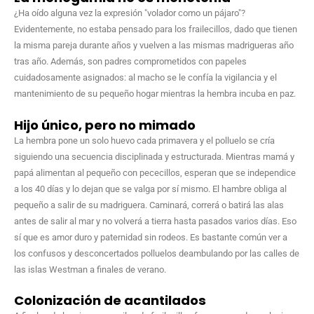
¿Ha oído alguna vez la expresión "volador como un pájaro"?
Evidentemente, no estaba pensado para los frailecillos, dado que tienen
la misma pareja durante años y vuelven a las mismas madrigueras año
tras año. Además, son padres comprometidos con papeles
cuidadosamente asignados: al macho se le confía la vigilancia y el
mantenimiento de su pequeño hogar mientras la hembra incuba en paz.
Hijo único, pero no mimado
La hembra pone un solo huevo cada primavera y el polluelo se cría
siguiendo una secuencia disciplinada y estructurada. Mientras mamá y
papá alimentan al pequeño con pececillos, esperan que se independice
a los 40 días y lo dejan que se valga por sí mismo. El hambre obliga al
pequeño a salir de su madriguera. Caminará, correrá o batirá las alas
antes de salir al mar y no volverá a tierra hasta pasados varios días. Eso
sí que es amor duro y paternidad sin rodeos. Es bastante común ver a
los confusos y desconcertados polluelos deambulando por las calles de
las islas Westman a finales de verano.
Colonización de acantilados