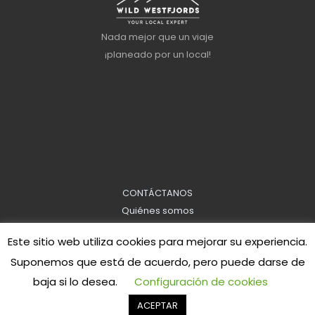
Nada mejor que un viaje
¡planeado por un local!
CONTÁCTANOS
Quiénes somos
Información sobre reservas
Este sitio web utiliza cookies para mejorar su experiencia.
Política de privacidad
Suponemos que está de acuerdo, pero puede darse de
baja si lo desea.
Configuración de cookies
Copyright © 2026
Westfjords salvajes
ACEPTAR