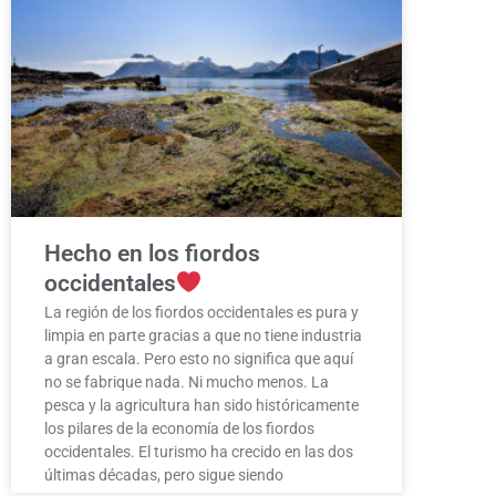
Hecho en los fiordos
occidentales
La región de los fiordos occidentales es pura y
limpia en parte gracias a que no tiene industria
a gran escala. Pero esto no significa que aquí
no se fabrique nada. Ni mucho menos. La
pesca y la agricultura han sido históricamente
los pilares de la economía de los fiordos
occidentales. El turismo ha crecido en las dos
últimas décadas, pero sigue siendo