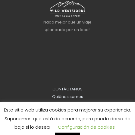
Nada mejor que un viaje
¡planeado por un local!
CONTÁCTANOS
Quiénes somos
Información sobre reservas
Este sitio web utiliza cookies para mejorar su experiencia.
Política de privacidad
Suponemos que está de acuerdo, pero puede darse de
baja si lo desea.
Configuración de cookies