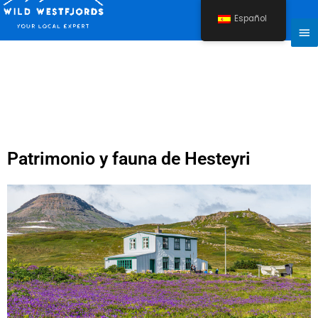
Ir
Español
al
Me
contenido
pri
Patrimonio y fauna de Hesteyri