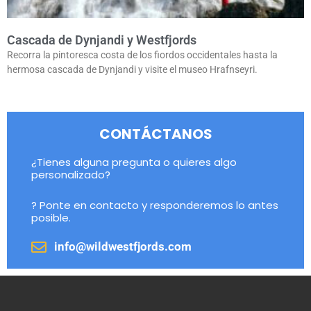
Cascada de Dynjandi y Westfjords
Recorra la pintoresca costa de los fiordos occidentales hasta la
hermosa cascada de Dynjandi y visite el museo Hrafnseyri.
CONTÁCTANOS
¿Tienes alguna pregunta o quieres algo
personalizado?
? Ponte en contacto y responderemos lo antes
posible.
info@wildwestfjords.com