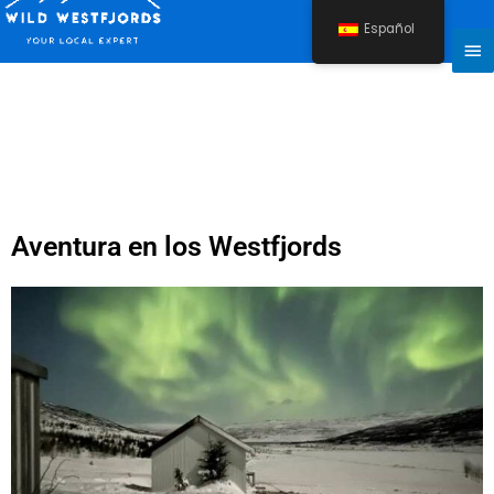
Ir
Español
al
Me
contenido
pri
Aventura en los Westfjords