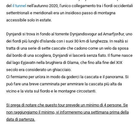
del
il tunnel
nell'autunno 2020, l'unico collegamento tra i fiordi occidentali
settentrionali e meridionali era un insidioso passo di montagna
accessibile solo in estate.
Dynjandi si trova in fondo al torrente Dynjandisvogur ad Arnarfjorður, uno
dei fiordi più lunghi d'Islanda con i suoi 30 km di lunghezza. In realtà si
tratta di una serie di sette cascate che cadono come un velo da sposa
dal bordo di una scogliera, Dynjandi vi lascerà senza fiato. Il fiume nasce
dal lago Eyjavatn nella brughiera di Glama, che fino alla fine del XIX
secolo era considerato un ghiacciaio.
Ci fermiamo per un'ora in modo da goderci la cascata e il panorama. Si
può fare una breve camminata per ammirare la cascata più alta da
vicino e la vista sul fiordo e le montagne circostanti.
Si prega di notare che questo tour prevede un minimo di 4 persone. Se
non raggiungiamo il minimo, vi informeremo una settimana prima della
data di partenza.