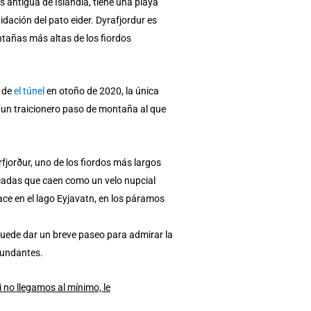
 antigua de Islandia, tiene una playa
dación del pato eider. Dyrafjordur es
ontañas más altas de los fiordos
a de
el túnel
en otoño de 2020, la única
a un traicionero paso de montaña al que
fjorður, uno de los fiordos más largos
ascadas que caen como un velo nupcial
nace en el lago Eyjavatn, en los páramos
puede dar un breve paseo para admirar la
rcundantes.
 no llegamos al mínimo, le