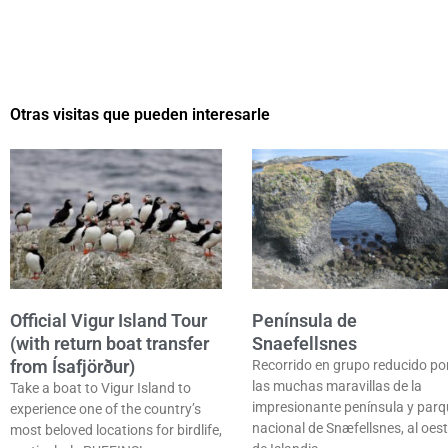
Otras visitas que pueden interesarle
Official Vigur Island Tour
Península de
(with return boat transfer
Snaefellsnes
from Ísafjörður)
Recorrido en grupo reducido po
las muchas maravillas de la
Take a boat to Vigur Island to
impresionante península y par
experience one of the country’s
nacional de Snæfellsnes, al oes
most beloved locations for birdlife,