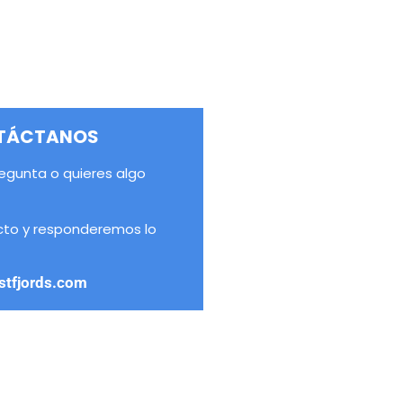
TÁCTANOS
egunta o quieres algo
cto y responderemos lo
stfjords.com