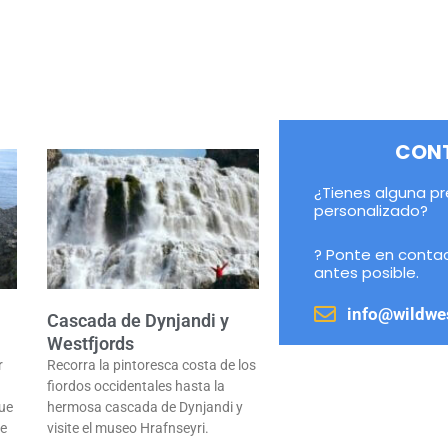
CON
¿Tienes alguna pr
personalizado?
? Ponte en conta
antes posible.
info@wildwe
Cascada de Dynjandi y
Westfjords
r
Recorra la pintoresca costa de los
fiordos occidentales hasta la
que
hermosa cascada de Dynjandi y
te
visite el museo Hrafnseyri.