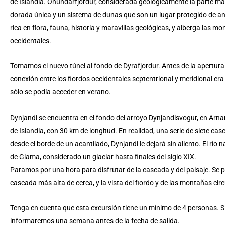
de Islandia. Onundarfjordur, considerada geológicamente la parte más
dorada única y un sistema de dunas que son un lugar protegido de ani
rica en flora, fauna, historia y maravillas geológicas, y alberga las m
occidentales.
Tomamos el nuevo túnel al fondo de Dyrafjordur. Antes de la apertur
conexión entre los fiordos occidentales septentrional y meridional er
sólo se podía acceder en verano.
Dynjandi se encuentra en el fondo del arroyo Dynjandisvogur, en Arnar
de Islandia, con 30 km de longitud. En realidad, una serie de siete c
desde el borde de un acantilado, Dynjandi le dejará sin aliento. El río 
de Glama, considerado un glaciar hasta finales del siglo XIX.
Paramos por una hora para disfrutar de la cascada y del paisaje. Se 
cascada más alta de cerca, y la vista del fiordo y de las montañas ci
Tenga en cuenta que esta excursión tiene un mínimo de 4 personas. Si
informaremos una semana antes de la fecha de salida.