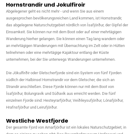
Hornstrandir und Jokulfiroir
Abgelegener geht es nicht mehr - und wenn Sie aus einem
ausgesprochen bevölkerungsreichen Land kommen, ist Hornstrandir,
das abgelegene Naturschutzgebiet nördlich von Ísafjörður, der Gipfel der
Einsamkeit. Sie können nur mit dem Boot oder auf einer mehrtägigen
Wanderung hierher gelangen. Sie können einen Tag lang wandern oder
an mehrtägigen Wanderungen mit Übernachtung im Zelt oder in Hütten
teilnehmen oder eine mehrtägige Kajaktour entlang der Küste
unternehmen, bei der Sie unterwegs Wanderungen unternehmen.
Die Jökulfirðir oder Gletscherfjorde sind ein System von fünf Fjorden
südlich der Halbinsel Hornstrandir vor dem Gletscher, die sich an
Strandir anschließen. Diese Fjorde können nur mit dem Boot von
Ísafjörður, Bolungravík und Súðavík aus erreicht werden. Die fünf
einzelnen Fjorde sind: Hesteyrarfjörður, Veiðileysufjörður, Lónafjörður,
Hrafnsfjörður und Leirufjörður.
Westliche Westfjorde
Der gesamte Fjord von Arnarfjörður ist ein lokales Naturschutzgebiet, in