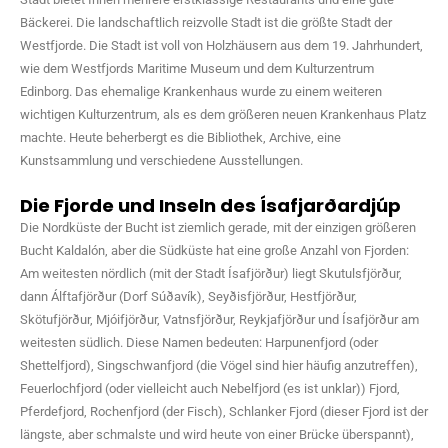
Bäckerei. Die landschaftlich reizvolle Stadt ist die größte Stadt der
Westfjorde. Die Stadt ist voll von Holzhäusern aus dem 19. Jahrhundert,
wie dem Westfjords Maritime Museum und dem Kulturzentrum
Edinborg. Das ehemalige Krankenhaus wurde zu einem weiteren
wichtigen Kulturzentrum, als es dem größeren neuen Krankenhaus Platz
machte. Heute beherbergt es die Bibliothek, Archive, eine
Kunstsammlung und verschiedene Ausstellungen.
Die Fjorde und Inseln des Ísafjarðardjúp
Die Nordküste der Bucht ist ziemlich gerade, mit der einzigen größeren
Bucht Kaldalón, aber die Südküste hat eine große Anzahl von Fjorden:
Am weitesten nördlich (mit der Stadt Ísafjörður) liegt Skutulsfjörður,
dann Álftafjörður (Dorf Súðavík), Seyðisfjörður, Hestfjörður,
Skötufjörður, Mjóifjörður, Vatnsfjörður, Reykjafjörður und Ísafjörður am
weitesten südlich. Diese Namen bedeuten: Harpunenfjord (oder
Shettelfjord), Singschwanfjord (die Vögel sind hier häufig anzutreffen),
Feuerlochfjord (oder vielleicht auch Nebelfjord (es ist unklar)) Fjord,
Pferdefjord, Rochenfjord (der Fisch), Schlanker Fjord (dieser Fjord ist der
längste, aber schmalste und wird heute von einer Brücke überspannt),