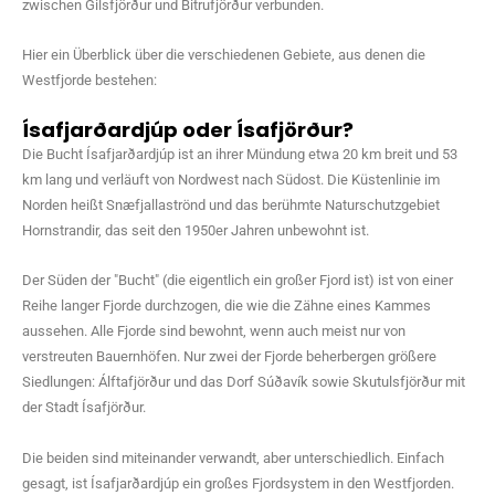
zwischen Gilsfjörður und Bitrufjörður verbunden.
Hier ein Überblick über die verschiedenen Gebiete, aus denen die
Westfjorde bestehen:
Ísafjarðardjúp oder Ísafjörður?
Die Bucht Ísafjarðardjúp ist an ihrer Mündung etwa 20 km breit und 53
km lang und verläuft von Nordwest nach Südost. Die Küstenlinie im
Norden heißt Snæfjallaströnd und das berühmte Naturschutzgebiet
Hornstrandir, das seit den 1950er Jahren unbewohnt ist.
Der Süden der "Bucht" (die eigentlich ein großer Fjord ist) ist von einer
Reihe langer Fjorde durchzogen, die wie die Zähne eines Kammes
aussehen. Alle Fjorde sind bewohnt, wenn auch meist nur von
verstreuten Bauernhöfen. Nur zwei der Fjorde beherbergen größere
Siedlungen: Álftafjörður und das Dorf Súðavík sowie Skutulsfjörður mit
der Stadt Ísafjörður.
Die beiden sind miteinander verwandt, aber unterschiedlich. Einfach
gesagt, ist Ísafjarðardjúp ein großes Fjordsystem in den Westfjorden.