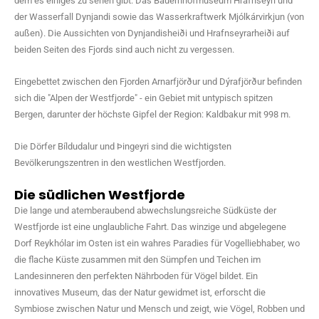
dem es einiges zu sehen gibt: Das Bauernhofmuseum Hrafnseyri und
der Wasserfall Dynjandi sowie das Wasserkraftwerk Mjólkárvirkjun (von
außen). Die Aussichten von Dynjandisheiði und Hrafnseyrarheiði auf
beiden Seiten des Fjords sind auch nicht zu vergessen.
Eingebettet zwischen den Fjorden Arnarfjörður und Dýrafjörður befinden
sich die "Alpen der Westfjorde" - ein Gebiet mit untypisch spitzen
Bergen, darunter der höchste Gipfel der Region: Kaldbakur mit 998 m.
Die Dörfer Bíldudalur und Þingeyri sind die wichtigsten
Bevölkerungszentren in den westlichen Westfjorden.
Die südlichen Westfjorde
Die lange und atemberaubend abwechslungsreiche Südküste der
Westfjorde ist eine unglaubliche Fahrt. Das winzige und abgelegene
Dorf Reykhólar im Osten ist ein wahres Paradies für Vogelliebhaber, wo
die flache Küste zusammen mit den Sümpfen und Teichen im
Landesinneren den perfekten Nährboden für Vögel bildet. Ein
innovatives Museum, das der Natur gewidmet ist, erforscht die
Symbiose zwischen Natur und Mensch und zeigt, wie Vögel, Robben und