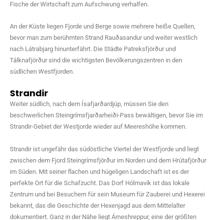
Fische der Wirtschaft zum Aufschwung verhalfen.
An der Küste liegen Fjorde und Berge sowie mehrere heiße Quellen,
bevor man zum berühmten Strand Rauðasandur und weiter westlich
nach Látrabjarg hinunterfährt. Die Städte Patreksfjörður und
Tálknafjörður sind die wichtigsten Bevölkerungszentren in den
südlichen Westfjorden.
Strandir
Weiter südlich, nach dem Ísafjarðardjúp, müssen Sie den
beschwerlichen Steingrímsfjarðarheiði-Pass bewältigen, bevor Sie im
Strandir-Gebiet der Westjorde wieder auf Meereshöhe kommen.
Strandir ist ungefähr das südöstliche Viertel der Westfjorde und liegt
zwischen dem Fjord Steingrímsfjörður im Norden und dem Hrútafjörður
im Süden. Mit seiner flachen und hügeligen Landschaft ist es der
perfekte Ort für die Schafzucht. Das Dorf Hólmavík ist das lokale
Zentrum und bei Besuchern für sein Museum für Zauberei und Hexerei
bekannt, das die Geschichte der Hexenjagd aus dem Mittelalter
dokumentiert. Ganz in der Nähe liegt Árneshreppur, eine der größten