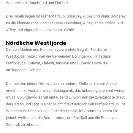
Wasserfjord, Rauchfjord und Eisfjord.
Drei Inseln liegen im Ísafjarðardjúp: Boragrey, Æðey und Vigur. Borgarey
ist die kleinste Insel und hat keine Einwohner, Æðey ist die größte. Auf
Æðey und Vigur gibt es jeweils ein Gehöft.
Nördliche Westfjorde
Der von Medien und Politikern verwendete Begriff "Nördliche
Westfjorde" bezeichnet die Gemeinden Bolungarvík, Hnífsdalur,
Ísafjörður, Suðureyri, Flateyri, Þingeyri und Súðavík sowie die
umliegenden Gebiete.
Die meisten dieser Orte werden an anderer Stelle in diesem Artikel
erwähnt, mit Ausnahme von Bolungarvík, das unbedingt erwähnt werden
muss! Bolungarvík ist mit eintausend Einwohnern die zweitgrößte Stadt
der Region und liegt in einer Bucht direkt nördlich von Ísafjarðardjúp. Im
Winter ist Bolungarvík das Ende der Straße. Im Sommer können Sie
jedoch weiter über die Berge fahren, um Bolafjall und die Bucht von
Skálavík zu erkunden.