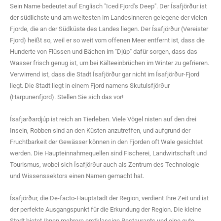
Sein Name bedeutet auf Englisch "Iced Fjord's Deep". Der Ísafjörður ist
der südlichste und am weitesten im Landesinneren gelegene der vielen
Fjorde, die an der Südküste des Landes liegen. Der Ísafjörður (Vereister
Fjord) heißt so, weil er so weit vom offenen Meer entfernt ist, dass die
Hunderte von Flüssen und Bächen im "Djúp" dafür sorgen, dass das
Wasser frisch genug ist, um bei Kälteeinbrüchen im Winter zu gefrieren.
Verwirrend ist, dass die Stadt Ísafjörður gar nicht im Ísafjörður-Fjord
liegt. Die Stadt liegt in einem Fjord namens Skutulsfjörður
(Harpunenfjord). Stellen Sie sich das vor!
Ísafjarðardjúp ist reich an Tierleben. Viele Vögel nisten auf den drei
Inseln, Robben sind an den Küsten anzutreffen, und aufgrund der
Fruchtbarkeit der Gewässer können in den Fjorden oft Wale gesichtet
werden. Die Haupteinnahmequellen sind Fischerei, Landwirtschaft und
Tourismus, wobei sich Ísafjörður auch als Zentrum des Technologie-
und Wissenssektors einen Namen gemacht hat.
Ísafjörður, die De-facto-Hauptstadt der Region, verdient Ihre Zeit und ist
der perfekte Ausgangspunkt für die Erkundung der Region. Die kleine
Stadt bietet Ihnen mehrere erstklassige Restaurants und eine gute