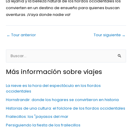
La lejanía y la belleza natural de los fiordos occidentales los
convierten en un destino de ensueño para quienes buscan
aventuras. ¡Vaya donde nadie va!
←
Tour anterior
Tour siguiente
→
B
u
Más información sobre viajes
s
c
La nieve es la hora del espectáculo en los fiordos
a
occidentales
r
Hornstrandir: donde los hogares se convirtieron en historia
:
Historias de una cultura: el folclore de los fiordos occidentales
Frailecillos: los "payasos del mar
Persiguiendo la fiesta de los frailecillos