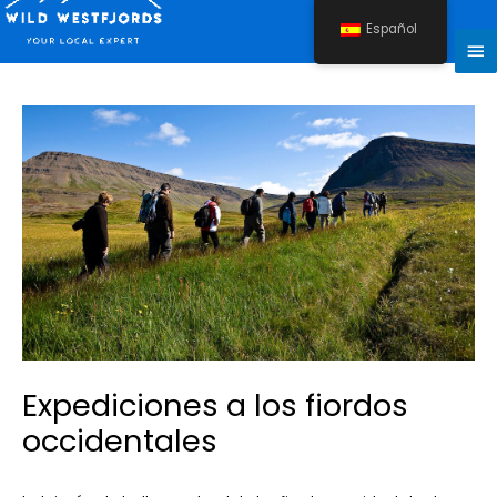
Ir
Español
al
Me
contenido
pri
Navegación
de
entradas
Expediciones a los fiordos
occidentales