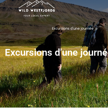
Aller
au
contenu
Excursions d'une journée
Excursions d'une journ