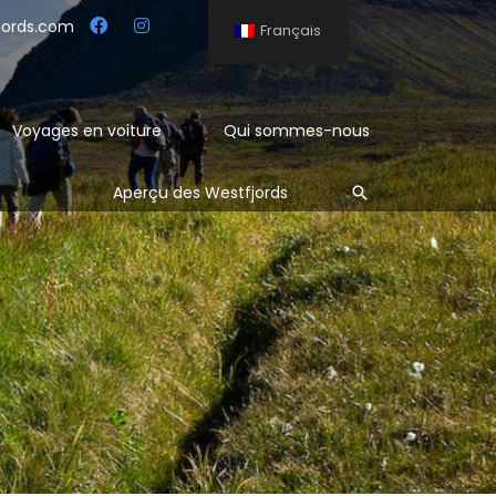
jords.com
Français
Voyages en voiture
Qui sommes-nous
Rechercher
Aperçu des Westfjords