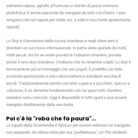
salmerino alpino, agnello affumicato o stufato di pesce cremoso
plokkfiskur. È anche piacevole da mangiare da solo con il burro. I pani
vengono cotti nel vapore per molte ore, a volte in bocchette geotermiche
naturali.
Lo Skyr è il beniamino della cucina islandese e negli ultimi anni è
diventato un successo internazionale. In patria viene gustato da molti,
molti secoli. Anche se avete provato le imitazioni straniere, provate
anche il vero skyr islandese. Crediamo che ne rimarrete colpiti. Lo skyr è
tecnicamente più un formaggio che uno yogurt. È prodotto con latte
scremato pastorizzato e una coltura batterica islandese vecchia di
secoli. Tradizionalmente servito con latte o panna e zucchero, spesso a
colazione, è un alimento fondamentale con cui quasi tutti i bambini
islandesi sono cresciuti. Oggi è disponibile in tutti i gusti e può essere
mangiato direttamente dalla vaschetta.
Poi c'è la "roba che fa paura"...
Lo squalo della Groenlandia è famoso per essere velenoso se mangiato
non preparato. Un ottimo inizio per una "prelibatezza", no? Per renderlo