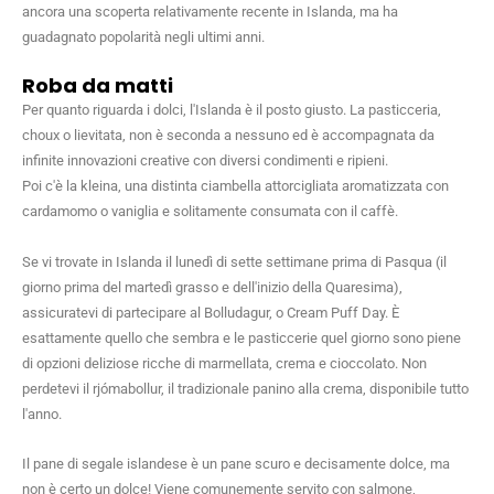
ancora una scoperta relativamente recente in Islanda, ma ha
guadagnato popolarità negli ultimi anni.
Roba da matti
Per quanto riguarda i dolci, l'Islanda è il posto giusto. La pasticceria,
choux o lievitata, non è seconda a nessuno ed è accompagnata da
infinite innovazioni creative con diversi condimenti e ripieni.
Poi c'è la kleina, una distinta ciambella attorcigliata aromatizzata con
cardamomo o vaniglia e solitamente consumata con il caffè.
Se vi trovate in Islanda il lunedì di sette settimane prima di Pasqua (il
giorno prima del martedì grasso e dell'inizio della Quaresima),
assicuratevi di partecipare al Bolludagur, o Cream Puff Day. È
esattamente quello che sembra e le pasticcerie quel giorno sono piene
di opzioni deliziose ricche di marmellata, crema e cioccolato. Non
perdetevi il rjómabollur, il tradizionale panino alla crema, disponibile tutto
l'anno.
Il pane di segale islandese è un pane scuro e decisamente dolce, ma
non è certo un dolce! Viene comunemente servito con salmone,