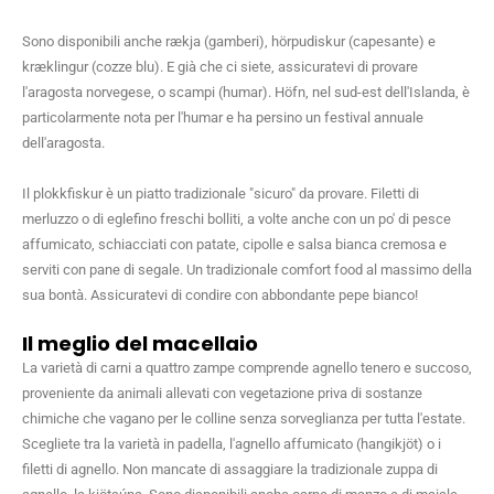
Sono disponibili anche rækja (gamberi), hörpudiskur (capesante) e
kræklingur (cozze blu). E già che ci siete, assicuratevi di provare
l'aragosta norvegese, o scampi (humar). Höfn, nel sud-est dell'Islanda, è
particolarmente nota per l'humar e ha persino un festival annuale
dell'aragosta.
Il plokkfiskur è un piatto tradizionale "sicuro" da provare. Filetti di
merluzzo o di eglefino freschi bolliti, a volte anche con un po' di pesce
affumicato, schiacciati con patate, cipolle e salsa bianca cremosa e
serviti con pane di segale. Un tradizionale comfort food al massimo della
sua bontà. Assicuratevi di condire con abbondante pepe bianco!
Il meglio del macellaio
La varietà di carni a quattro zampe comprende agnello tenero e succoso,
proveniente da animali allevati con vegetazione priva di sostanze
chimiche che vagano per le colline senza sorveglianza per tutta l'estate.
Scegliete tra la varietà in padella, l'agnello affumicato (hangikjöt) o i
filetti di agnello. Non mancate di assaggiare la tradizionale zuppa di