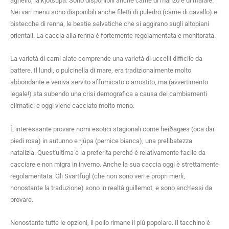
agnello, la kjötsúpa. Sono disponibili anche carne di manzo e di maiale.
Nei vari menu sono disponibili anche filetti di puledro (carne di cavallo) e
bistecche di renna, le bestie selvatiche che si aggirano sugli altopiani
orientali. La caccia alla renna è fortemente regolamentata e monitorata.
La varietà di carni alate comprende una varietà di uccelli difficile da
battere. Il lundi, o pulcinella di mare, era tradizionalmente molto
abbondante e veniva servito affumicato o arrostito, ma (avvertimento
legale!) sta subendo una crisi demografica a causa dei cambiamenti
climatici e oggi viene cacciato molto meno.
È interessante provare nomi esotici stagionali come heiðagæs (oca dai
piedi rosa) in autunno e rjúpa (pernice bianca), una prelibatezza
natalizia. Quest'ultima è la preferita perché è relativamente facile da
cacciare e non migra in inverno. Anche la sua caccia oggi è strettamente
regolamentata. Gli Svartfugl (che non sono veri e propri merli,
nonostante la traduzione) sono in realtà guillemot, e sono anch'essi da
provare.
Nonostante tutte le opzioni, il pollo rimane il più popolare. Il tacchino è