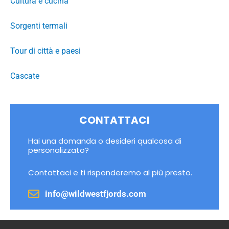
Cultura e cucina
Sorgenti termali
Tour di città e paesi
Cascate
CONTATTACI
Hai una domanda o desideri qualcosa di
personalizzato?
Contattaci e ti risponderemo al più presto.
info@wildwestfjords.com