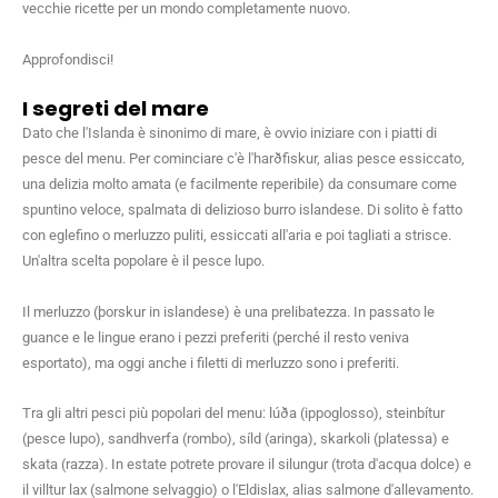
vecchie ricette per un mondo completamente nuovo.
Approfondisci!
I segreti del mare
Dato che l'Islanda è sinonimo di mare, è ovvio iniziare con i piatti di
pesce del menu. Per cominciare c'è l'harðfiskur, alias pesce essiccato,
una delizia molto amata (e facilmente reperibile) da consumare come
spuntino veloce, spalmata di delizioso burro islandese. Di solito è fatto
con eglefino o merluzzo puliti, essiccati all'aria e poi tagliati a strisce.
Un'altra scelta popolare è il pesce lupo.
Il merluzzo (þorskur in islandese) è una prelibatezza. In passato le
guance e le lingue erano i pezzi preferiti (perché il resto veniva
esportato), ma oggi anche i filetti di merluzzo sono i preferiti.
Tra gli altri pesci più popolari del menu: lúða (ippoglosso), steinbítur
(pesce lupo), sandhverfa (rombo), síld (aringa), skarkoli (platessa) e
skata (razza). In estate potrete provare il silungur (trota d'acqua dolce) e
il villtur lax (salmone selvaggio) o l'Eldislax, alias salmone d'allevamento.