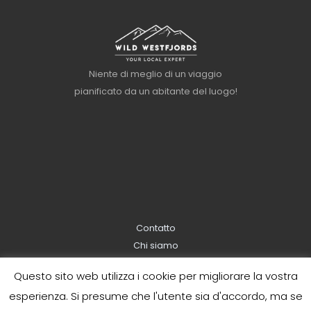
Niente di meglio di un viaggio
pianificato da un abitante del luogo!
Contatto
Chi siamo
Informazioni sulla prenotazione
Questo sito web utilizza i cookie per migliorare la vostra
Informativa sulla privacy
esperienza. Si presume che l'utente sia d'accordo, ma se