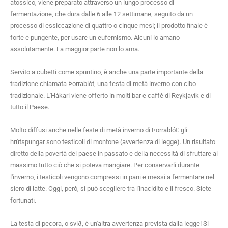
atossico, viene preparato attraverso un lungo processo di
fermentazione, che dura dalle 6 alle 12 settimane, seguito da un
processo di essiccazione di quattro o cinque mesi; il prodotto finale è
forte e pungente, per usare un eufemismo. Alcuni lo amano
assolutamente. La maggior parte non lo ama.
Servito a cubetti come spuntino, è anche una parte importante della
tradizione chiamata Þorrablót, una festa di metà inverno con cibo
tradizionale. L'Hákarl viene offerto in molti bar e caffè di Reykjavík e di
tutto il Paese.
Molto diffusi anche nelle feste di metà inverno di Þorrablót: gli
hrútspungar sono testicoli di montone (avvertenza di legge). Un risultato
diretto della povertà del paese in passato e della necessità di sfruttare al
massimo tutto ciò che si poteva mangiare. Per conservarli durante
l'inverno, i testicoli vengono compressi in pani e messi a fermentare nel
siero di latte. Oggi, però, si può scegliere tra l'inacidito e il fresco. Siete
fortunati.
La testa di pecora, o svið, è un'altra avvertenza prevista dalla legge! Si