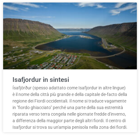
Isafjordur in sintesi
Ísafjörður (spesso adattato come Isafjordur in altre lingue)
è il nome della città più grande e della capitale de-facto della
regione dei Fiordi occidentali. Il nome si traduce vagamente
in "fiordo ghiacciato" perché una parte della sua estremità
riparata verso terra congela nelle giornate fredde d'inverno,
a differenza della maggior parte degli altri fiordi. Il centro di
Isafjordur si trova su un'ampia penisola nella zona dei fiordi.