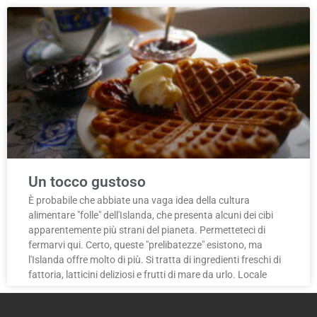
Un tocco gustoso
È probabile che abbiate una vaga idea della cultura
alimentare "folle" dell'Islanda, che presenta alcuni dei cibi
apparentemente più strani del pianeta. Permetteteci di
fermarvi qui. Certo, queste "prelibatezze" esistono, ma
l'Islanda offre molto di più. Si tratta di ingredienti freschi di
fattoria, latticini deliziosi e frutti di mare da urlo. Locale