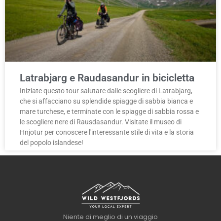
Latrabjarg e Raudasandur in bicicletta
Iniziate questo tour salutare dalle scogliere di Latrabjarg,
che si affacciano su splendide spiagge di sabbia bianca e
mare turchese, e terminate con le spiagge di sabbia rossa e
le scogliere nere di Rausdasandur. Visitate il museo di
Hnjotur per conoscere l'interessante stile di vita e la storia
del popolo islandese!
Niente di meglio di un viaggio