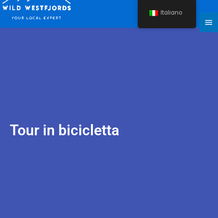
Vai
Italiano
al
Me
contenuto
Pri
Tour in bicicletta