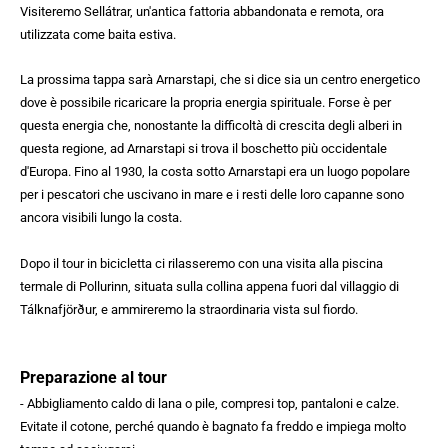
Visiteremo Sellátrar, un'antica fattoria abbandonata e remota, ora
utilizzata come baita estiva.
La prossima tappa sarà Arnarstapi, che si dice sia un centro energetico
dove è possibile ricaricare la propria energia spirituale. Forse è per
questa energia che, nonostante la difficoltà di crescita degli alberi in
questa regione, ad Arnarstapi si trova il boschetto più occidentale
d'Europa. Fino al 1930, la costa sotto Arnarstapi era un luogo popolare
per i pescatori che uscivano in mare e i resti delle loro capanne sono
ancora visibili lungo la costa.
Dopo il tour in bicicletta ci rilasseremo con una visita alla piscina
termale di Pollurinn, situata sulla collina appena fuori dal villaggio di
Tálknafjörður, e ammireremo la straordinaria vista sul fiordo.
Preparazione al tour
- Abbigliamento caldo di lana o pile, compresi top, pantaloni e calze.
Evitate il cotone, perché quando è bagnato fa freddo e impiega molto