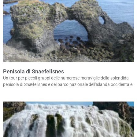
Penisola di Snaefellsnes
Un tour per piccoli gruppi delle numerose meraviglie della splendida
penisola di Snæfellsnes e del parco nazionale dell'Islanda occidentale