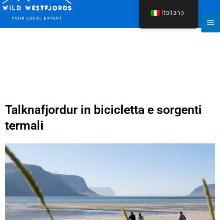
Vai
Italiano
al
Me
contenuto
Pri
Talknafjordur in bicicletta e sorgenti
termali