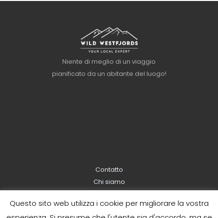
Niente di meglio di un viaggio
pianificato da un abitante del luogo!
Contatto
Chi siamo
Informazioni sulla prenotazione
Questo sito web utilizza i cookie per migliorare la vostra
Informativa sulla privacy
esperienza. Si presume che l'utente sia d'accordo, ma se