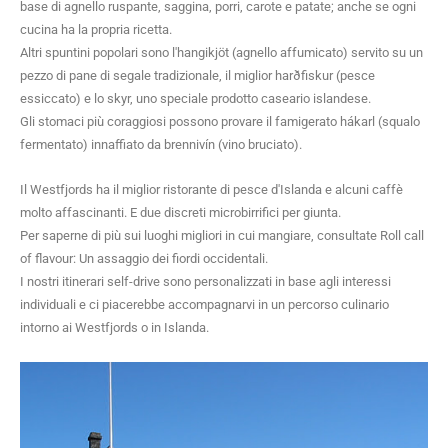
base di agnello ruspante, saggina, porri, carote e patate; anche se ogni
cucina ha la propria ricetta.
Altri spuntini popolari sono l'hangikjöt (agnello affumicato) servito su un
pezzo di pane di segale tradizionale, il miglior harðfiskur (pesce
essiccato) e lo skyr, uno speciale prodotto caseario islandese.
Gli stomaci più coraggiosi possono provare il famigerato hákarl (squalo
fermentato) innaffiato da brennivín (vino bruciato).
Il Westfjords ha il miglior ristorante di pesce d'Islanda e alcuni caffè
molto affascinanti. E due discreti microbirrifici per giunta.
Per saperne di più sui luoghi migliori in cui mangiare, consultate Roll call
of flavour: Un assaggio dei fiordi occidentali.
I nostri itinerari self-drive sono personalizzati in base agli interessi
individuali e ci piacerebbe accompagnarvi in un percorso culinario
intorno ai Westfjords o in Islanda.