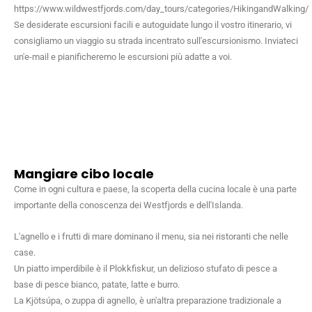
https://www.wildwestfjords.com/day_tours/categories/HikingandWalking/
Se desiderate escursioni facili e autoguidate lungo il vostro itinerario, vi
consigliamo un viaggio su strada incentrato sull'escursionismo. Inviateci
un'e-mail e pianificheremo le escursioni più adatte a voi.
Mangiare cibo locale
Come in ogni cultura e paese, la scoperta della cucina locale è una parte
importante della conoscenza dei Westfjords e dell'Islanda.
L'agnello e i frutti di mare dominano il menu, sia nei ristoranti che nelle
case.
Un piatto imperdibile è il Plokkfiskur, un delizioso stufato di pesce a
base di pesce bianco, patate, latte e burro.
La Kjötsúpa, o zuppa di agnello, è un'altra preparazione tradizionale a