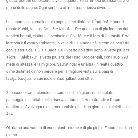
giusto, potrete conoscere la vita in questa zona remota dell'Islanda e le
storie delle saghe. Ogni sentiero offre un'esperienza diversa.
Le escursioni giornaliere più popolari nei dintorni di Ísafjörður sono il
monte Kubbi, Valagil, Óshlíð e Kistufell. Per qualcosa di più lontano dai
sentieri battuti, visitate la penisola di Folafótur e il faro di Galtarviti. E se
la storia è il vostro ambiente, la valle di Haukadalur è la cornice perfetta,
con la storia della Gísla Saga. Se il vostro obiettivo sono le vette più alte,
allora il Kaldbakur, la vetta più alta dei Fiordi Occidentali, con i suoi 998
metri di altezza, è la migliore. Sauratindar è un'altra (in realtà quattro
cime distinte) da non perdere per la migliore vista sulla baia di
Ísafjarðardjúp, le sue isole e Snæfjallaströnd oltre.
Si possono fare splendide escursioni di più giorni nel desolato
paesaggio disabitato della riserva naturale di Hornstrandir e l'aspro
sentiero di Svalvogar è una memorabile gita di un giorno in bicicletta o in
4×4.
Offriamo una varietà di escursioni - diurne e di più giorni: Escursioni di un
giorno: