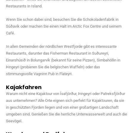
Restaurants in Island.
Wenn Sie schon dabei sind, besuchen Sie die Schokoladenfabrik in
Súðavík oder machen Sie einen Halt im Arctic Fox Centre und seinem
Café.
In allen Gemeinden der nördlichen Westfjorde gibt es interessante
Restaurants, darunter das Fisherman Restaurant in Suðureyri,
Einarshúsið in Bolungarvík (bekannt für seine Pizzen), Simbahöllin in
Þingeyri (probieren Sie die belgischen Waffeln) oder das
stimmungsvolle Vagninn Pub in Flateyri.
Kajakfahren
Warum nicht eine Kajaktour von Ísafjörður, Þingeyri oder Patreksfjörður
aus unternehmen? Alle Orte eignen sich perfekt für Kajaktouren, da sie
in geschützten Fjorden liegen und von einer großartigen Landschaft
umgeben sind. Genießen Sie die herrliche Unterwasserwelt und auch die
Seevögel.