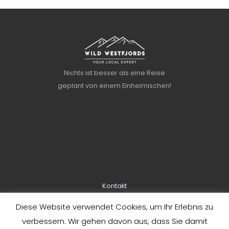
Nichts ist besser als eine Reise
geplant von einem Einheimischen!
Kontakt
Über uns
Diese Website verwendet Cookies, um Ihr Erlebnis zu
Informationen zur Buchung
verbessern. Wir gehen davon aus, dass Sie damit
Datenschutzbestimmungen