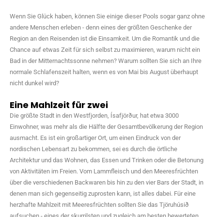
Wenn Sie Glück haben, können Sie einige dieser Pools sogar ganz ohne
andere Menschen erleben - denn eines der größten Geschenke der
Region an den Reisenden ist die Einsamkeit. Um die Romantik und die
Chance auf etwas Zeit für sich selbst zu maximieren, warum nicht ein
Bad in der Mitternachtssonne nehmen? Warum sollten Sie sich an Ihre
normale Schlafenszeit halten, wenn es von Mai bis August überhaupt
nicht dunkel wird?
Eine Mahlzeit für zwei
Die größte Stadt in den Westfjorden, Ísafjörður, hat etwa 3000
Einwohner, was mehr als die Hälfte der Gesamtbevölkerung der Region
ausmacht. Es ist ein großartiger Ort, um einen Eindruck von der
nordischen Lebensart zu bekommen, sei es durch die örtliche
Architektur und das Wohnen, das Essen und Trinken oder die Betonung
von Aktivitäten im Freien. Vom Lammfleisch und den Meeresfrüchten
über die verschiedenen Backwaren bis hin zu den vier Bars der Stadt, in
denen man sich gegenseitig zuprosten kann, ist alles dabei. Für eine
herzhafte Mahlzeit mit Meeresfrüchten sollten Sie das Tjöruhúsið
aufsuchen - eines der skurrilsten und zugleich am besten bewerteten