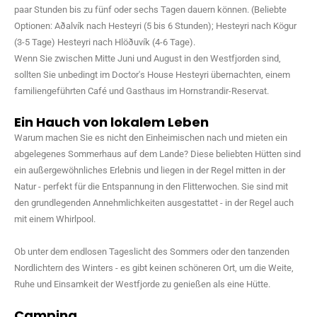
paar Stunden bis zu fünf oder sechs Tagen dauern können. (Beliebte
Optionen: Aðalvík nach Hesteyri (5 bis 6 Stunden); Hesteyri nach Kögur
(3-5 Tage) Hesteyri nach Hlöðuvík (4-6 Tage).
Wenn Sie zwischen Mitte Juni und August in den Westfjorden sind,
sollten Sie unbedingt im Doctor's House Hesteyri übernachten, einem
familiengeführten Café und Gasthaus im Hornstrandir-Reservat.
Ein Hauch von lokalem Leben
Warum machen Sie es nicht den Einheimischen nach und mieten ein
abgelegenes Sommerhaus auf dem Lande? Diese beliebten Hütten sind
ein außergewöhnliches Erlebnis und liegen in der Regel mitten in der
Natur - perfekt für die Entspannung in den Flitterwochen. Sie sind mit
den grundlegenden Annehmlichkeiten ausgestattet - in der Regel auch
mit einem Whirlpool.
Ob unter dem endlosen Tageslicht des Sommers oder den tanzenden
Nordlichtern des Winters - es gibt keinen schöneren Ort, um die Weite,
Ruhe und Einsamkeit der Westfjorde zu genießen als eine Hütte.
Camping