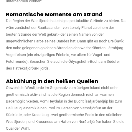
unternehmen können:
Romantische Momente am Strand
Die Region der Westfjorde hat einige spektakuläre Strände zu bieten. Da
wäre zunächst der Rauðasandur - von Lonely Planet zu einem der
besten Strände der Welt gekürt - der seinen Namen von der
ungewöhnlichen Farbe seines Sandes hat. Dann gibt es noch Breiðavík,
den nahe gelegenen goldenen Strand an den weltberühmten Látrabjarg-
Vogelfelsen (ein einzigartiges Erlebnis, vor allem für Vogel- und
Fotofreunde). Besuchen Sie auch die Örlysgshöfn-Bucht am Südufer
des Patreksfjörður-Fjords.
Abkühlung in den heißen Quellen
Obwohl die Westfjorde im Gegensatz zum übrigen Island nicht sehr
geothermisch aktiv sind, ist die Region dennoch reich an warmen
Bademöglichkeiten. Vom Heydalur in der Bucht Ísafjarðardjúp bis zum
Hellulaug, einem kleinen Pool im Herzen von Vatnsfjörður an der
Südküste, oder Krosslaug, zwei geothermische Pools in den südlichen
Westfjorden, und Krossness am Hafen von Norðurfjörður haben Sie die
Qual der Wahl.