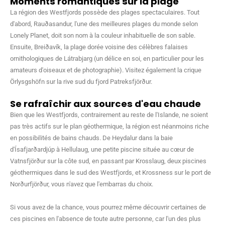
Moments romantiques sur la plage
La région des Westfjords possède des plages spectaculaires. Tout
d'abord, Rauðasandur, l'une des meilleures plages du monde selon
Lonely Planet, doit son nom à la couleur inhabituelle de son sable.
Ensuite, Breiðavík, la plage dorée voisine des célèbres falaises
ornithologiques de Látrabjarg (un délice en soi, en particulier pour les
amateurs d'oiseaux et de photographie). Visitez également la crique
Örlysgshöfn sur la rive sud du fjord Patreksfjörður.
Se rafraîchir aux sources d'eau chaude
Bien que les Westfjords, contrairement au reste de l'Islande, ne soient
pas très actifs sur le plan géothermique, la région est néanmoins riche
en possibilités de bains chauds. De Heydalur dans la baie
d'Ísafjarðardjúp à Hellulaug, une petite piscine située au cœur de
Vatnsfjörður sur la côte sud, en passant par Krosslaug, deux piscines
géothermiques dans le sud des Westfjords, et Krossness sur le port de
Norðurfjörður, vous n'avez que l'embarras du choix.
Si vous avez de la chance, vous pourrez même découvrir certaines de
ces piscines en l'absence de toute autre personne, car l'un des plus