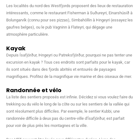
Les localités du nord des Westfjords proposent des lieux de restauration
intéressants, comme le restaurant Fisherman à Suðureyri, Einarshúsið à
Bolungarvík (connu pour ses pizzas), Simbahöllin à Þingeyri (essayez les
gaufres belges), ou le pub Vagninn à Flateyri, qui dégage une
atmosphère particulière.
Kayak
Depuis Ísafjörður, Þingeyri ou Patreksfjörður, pourquoi ne pas tenter une
excursion en kayak ? Tous ces endroits sont parfaits pour le kayak, car
ils sont situés dans des fjords abrités et entourés de paysages
magnifiques. Profitez de la magnifique vie marine et des oiseaux de mer.
Randonnée et vélo
La liste des sentiers proposés est infinie. Décidez si vous voulez faire du
trekking ou du vélo le long de la côte ou sur les sentiers de la vallée qui
sont résolument plus difficiles. Par exemple, le sentier Kubbi, une
randonnée difficile à deux pas du centre-ville d'Ísafjörður, est parfait
pour voir de plus près les montagnes et la ville.