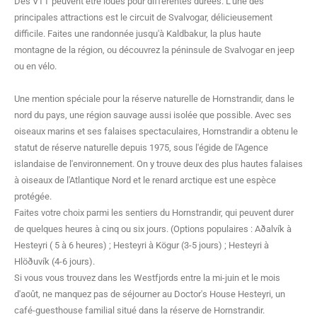
Des VTT peuvent être loués pour différentes durées. L'une des
principales attractions est le circuit de Svalvogar, délicieusement
difficile. Faites une randonnée jusqu'à Kaldbakur, la plus haute
montagne de la région, ou découvrez la péninsule de Svalvogar en jeep
ou en vélo.
Une mention spéciale pour la réserve naturelle de Hornstrandir, dans le
nord du pays, une région sauvage aussi isolée que possible. Avec ses
oiseaux marins et ses falaises spectaculaires, Hornstrandir a obtenu le
statut de réserve naturelle depuis 1975, sous l'égide de l'Agence
islandaise de l'environnement. On y trouve deux des plus hautes falaises
à oiseaux de l'Atlantique Nord et le renard arctique est une espèce
protégée.
Faites votre choix parmi les sentiers du Hornstrandir, qui peuvent durer
de quelques heures à cinq ou six jours. (Options populaires : Aðalvík à
Hesteyri ( 5 à 6 heures) ; Hesteyri à Kögur (3-5 jours) ; Hesteyri à
Hlöðuvík (4-6 jours).
Si vous vous trouvez dans les Westfjords entre la mi-juin et le mois
d'août, ne manquez pas de séjourner au Doctor's House Hesteyri, un
café-guesthouse familial situé dans la réserve de Hornstrandir.