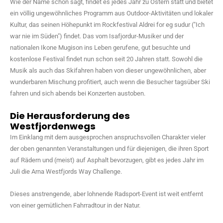
Wie der Name schon sagt, findet es jedes Jahr zu Ostern statt und bietet
ein völlig ungewöhnliches Programm aus Outdoor-Aktivitäten und lokaler
Kultur, das seinen Höhepunkt im Rockfestival Aldrei for eg sudur ("Ich
war nie im Süden") findet. Das vom Isafjordur-Musiker und der
nationalen Ikone Mugison ins Leben gerufene, gut besuchte und
kostenlose Festival findet nun schon seit 20 Jahren statt. Sowohl die
Musik als auch das Skifahren haben von dieser ungewöhnlichen, aber
wunderbaren Mischung profitiert, auch wenn die Besucher tagsüber Ski
fahren und sich abends bei Konzerten austoben.
Die Herausforderung des
Westfjordenwegs
Im Einklang mit dem ausgesprochen anspruchsvollen Charakter vieler
der oben genannten Veranstaltungen und für diejenigen, die ihren Sport
auf Rädern und (meist) auf Asphalt bevorzugen, gibt es jedes Jahr im
Juli die Arna Westfjords Way Challenge.
Dieses anstrengende, aber lohnende Radsport-Event ist weit entfernt
von einer gemütlichen Fahrradtour in der Natur.