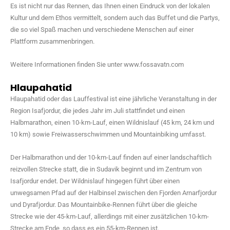
Es ist nicht nur das Rennen, das Ihnen einen Eindruck von der lokalen
Kultur und dem Ethos vermittelt, sondern auch das Buffet und die Partys,
die so viel Spaß machen und verschiedene Menschen auf einer
Plattform zusammenbringen.
Weitere Informationen finden Sie unter www.fossavatn.com
Hlaupahatid
Hlaupahatid oder das Lauffestival ist eine jährliche Veranstaltung in der
Region Isafjordur, die jedes Jahr im Juli stattfindet und einen
Halbmarathon, einen 10-km-Lauf, einen Wildnislauf (45 km, 24 km und
10 km) sowie Freiwasserschwimmen und Mountainbiking umfasst.
Der Halbmarathon und der 10-km-Lauf finden auf einer landschaftlich
reizvollen Strecke statt, die in Sudavik beginnt und im Zentrum von
Isafjordur endet. Der Wildnislauf hingegen führt über einen
unwegsamen Pfad auf der Halbinsel zwischen den Fjorden Arnarfjordur
und Dyrafjordur. Das Mountainbike-Rennen führt über die gleiche
Strecke wie der 45-km-Lauf, allerdings mit einer zusätzlichen 10-km-
Strecke am Ende, so dass es ein 55-km-Rennen ist.