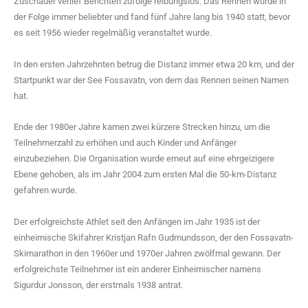
Zuschauer verlief Berichten zufolge reibungslos. Das Rennen wurde in
der Folge immer beliebter und fand fünf Jahre lang bis 1940 statt, bevor
es seit 1956 wieder regelmäßig veranstaltet wurde.
In den ersten Jahrzehnten betrug die Distanz immer etwa 20 km, und der
Startpunkt war der See Fossavatn, von dem das Rennen seinen Namen
hat.
Ende der 1980er Jahre kamen zwei kürzere Strecken hinzu, um die
Teilnehmerzahl zu erhöhen und auch Kinder und Anfänger
einzubeziehen. Die Organisation wurde erneut auf eine ehrgeizigere
Ebene gehoben, als im Jahr 2004 zum ersten Mal die 50-km-Distanz
gefahren wurde.
Der erfolgreichste Athlet seit den Anfängen im Jahr 1935 ist der
einheimische Skifahrer Kristjan Rafn Gudmundsson, der den Fossavatn-
Skimarathon in den 1960er und 1970er Jahren zwölfmal gewann. Der
erfolgreichste Teilnehmer ist ein anderer Einheimischer namens
Sigurdur Jonsson, der erstmals 1938 antrat.