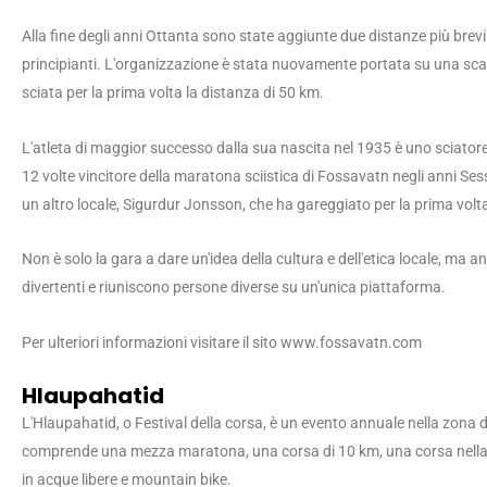
Alla fine degli anni Ottanta sono state aggiunte due distanze più brev
principianti. L'organizzazione è stata nuovamente portata su una sca
sciata per la prima volta la distanza di 50 km.
L'atleta di maggior successo dalla sua nascita nel 1935 è uno sciato
12 volte vincitore della maratona sciistica di Fossavatn negli anni Sess
un altro locale, Sigurdur Jonsson, che ha gareggiato per la prima volt
Non è solo la gara a dare un'idea della cultura e dell'etica locale, ma an
divertenti e riuniscono persone diverse su un'unica piattaforma.
Per ulteriori informazioni visitare il sito www.fossavatn.com
Hlaupahatid
L'Hlaupahatid, o Festival della corsa, è un evento annuale nella zona di 
comprende una mezza maratona, una corsa di 10 km, una corsa nella 
in acque libere e mountain bike.