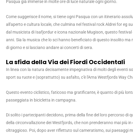
Pasqua già immerse in molte ore di luce naturale ogni giorno.
Come suggerisce il nome, si tiene ogni Pasqua con un itinerario assolu
all'aperto e cultura locale, che culmina nel festival rock Aldrei for eg
dal musicista di Isafjordur e icona nazionale Mugison, questo festival
anni. Sia la musica che lo sci hanno beneficiato di questo insolito ma m
di giorno e si lasciano andare ai concerti di sera.
La sfida della Via dei Fiordi Occidentali
In linea con la natura decisamente impegnativa di molti degli eventi sop
sport su ruote e (soprattutto) su asfalto, c'è l'Arna Westfjords Way Cha
Questo evento ciclistico, faticoso ma gratificante, è quanto di più lon
passeggiata in bicicletta in campagna.
Di solito i partecipanti decidono, prima della fine del loro percorso di qu
della circonvallazione dei Westfjords, che non prenderanno mai più in c
oltraggioso. Poi, dopo aver riflettuto sul cameratismo, sui paesaggi m