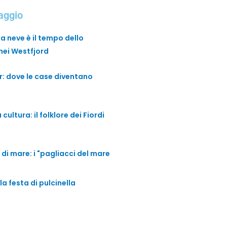
iaggio
la neve è il tempo dello
nei Westfjord
r: dove le case diventano
 cultura: il folklore dei Fiordi
e di mare: i "pagliacci del mare
la festa di pulcinella