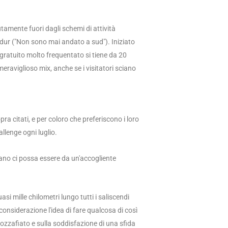
tamente fuori dagli schemi di attività
 sudur ("Non sono mai andato a sud"). Iniziato
 gratuito molto frequentato si tiene da 20
eraviglioso mix, anche se i visitatori sciano
ra citati, e per coloro che preferiscono i loro
llenge ogni luglio.
tano ci possa essere da un'accogliente
asi mille chilometri lungo tutti i saliscendi
onsiderazione l'idea di fare qualcosa di così
ozzafiato e sulla soddisfazione di una sfida