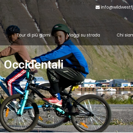
info@wildwestf
Tour di più giorni
Viaggi su strada
Chi sia
i Occidentali