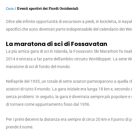
Casa
/
Eventi sportivi dei Fiordi Occidentali
Oltre alle infinite opportunità di escursioni a piedi, in bicicletta, in ka
specifici che sono diventati parte indispensabile del calendario dei We
La maratona di sci di Fossavatan
La più antica gara di sci in Islanda, la Fossavatn Ski Marathon fa risali
2014 è entrata a far parte dell'ambito circuito Worldloppet. La serie Wo
maratone di sci di fondo del mondo.
Nell'aprile del 1935, un totale di sette sciatori parteciparono a quella 
sciatori di tutto il mondo. La gara iniziale era lunga 18 km e, secondo qua
senza problemi. In seguito, la gara è diventata sempre più popolare e s
di tornare come appuntamento fisso dal 1956.
Per i primi decenni la distanza era sempre di circa 20 km e il punto di 
prende il nome.