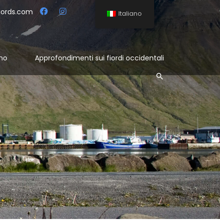
jords.com
Italiano
mo
Approfondimenti sui fiordi occidentali
Cerca