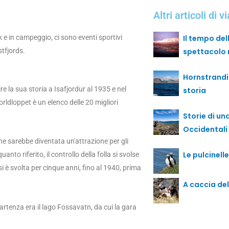
Altri articoli di v
yak e in campeggio, ci sono eventi sportivi
Il tempo del
stfjords.
spettacolo 
Hornstrandi
re la sua storia a Isafjordur al 1935 e nel
storia
rldloppet è un elenco delle 20 migliori
Storie di una
Occidentali
che sarebbe diventata un'attrazione per gli
Le pulcinell
nto riferito, il controllo della folla si svolse
i è svolta per cinque anni, fino al 1940, prima
A caccia del
partenza era il lago Fossavatn, da cui la gara