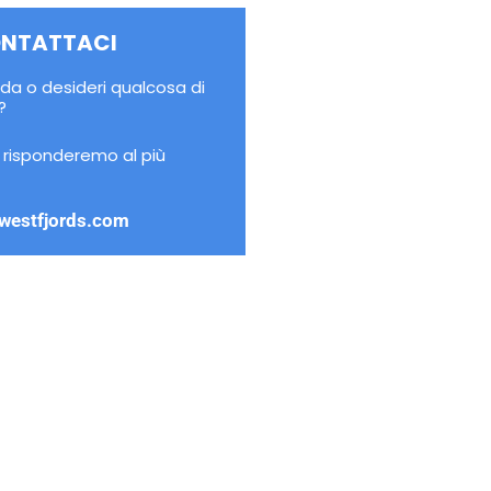
NTATTACI
a o desideri qualcosa di
?
i risponderemo al più
westfjords.com