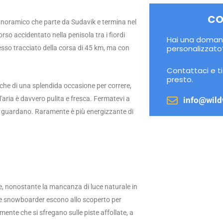
CO
noramico che parte da Sudavik e termina nel
rso accidentato nella penisola tra i fiordi
Hai una domand
personalizzato
tesso tracciato della corsa di 45 km, ma con
Contattaci e t
presto.
anche di una splendida occasione per correre,
 l'aria è davvero pulita e fresca. Fermatevi a
info@wild
vi guardano. Raramente è più energizzante di
ve, nonostante la mancanza di luce naturale in
i e snowboarder escono allo scoperto per
amente che si sfregano sulle piste affollate, a