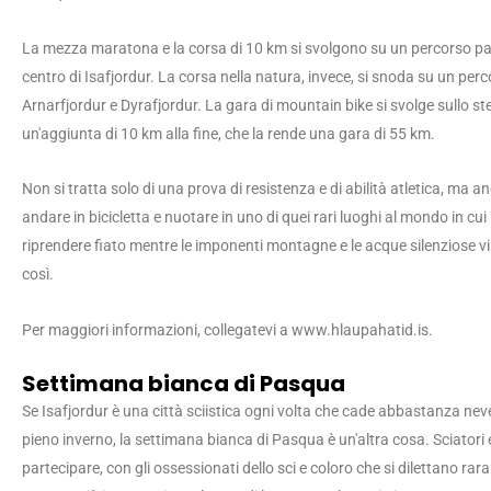
La mezza maratona e la corsa di 10 km si svolgono su un percorso pa
centro di Isafjordur. La corsa nella natura, invece, si snoda su un perco
Arnarfjordur e Dyrafjordur. La gara di mountain bike si svolge sullo s
un'aggiunta di 10 km alla fine, che la rende una gara di 55 km.
Non si tratta solo di una prova di resistenza e di abilità atletica, ma 
andare in bicicletta e nuotare in uno di quei rari luoghi al mondo in cui
riprendere fiato mentre le imponenti montagne e le acque silenziose 
così.
Per maggiori informazioni, collegatevi a www.hlaupahatid.is.
Settimana bianca di Pasqua
Se Isafjordur è una città sciistica ogni volta che cade abbastanza ne
pieno inverno, la settimana bianca di Pasqua è un'altra cosa. Sciator
partecipare, con gli ossessionati dello sci e coloro che si dilettano rar