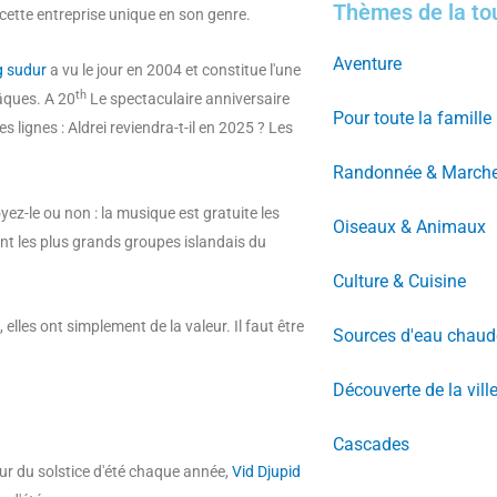
Thèmes de la to
cette entreprise unique en son genre.
Aventure
eg sudur
a vu le jour en 2004 et constitue l'une
th
âques. A 20
Le spectaculaire anniversaire
Pour toute la famille
s lignes : Aldrei reviendra-t-il en 2025 ? Les
Randonnée & March
royez-le ou non : la musique est gratuite les
Oiseaux & Animaux
nt les plus grands groupes islandais du
Culture & Cuisine
 elles ont simplement de la valeur. Il faut être
Sources d'eau chaud
Découverte de la vill
Cascades
our du solstice d'été chaque année,
Vid Djupid