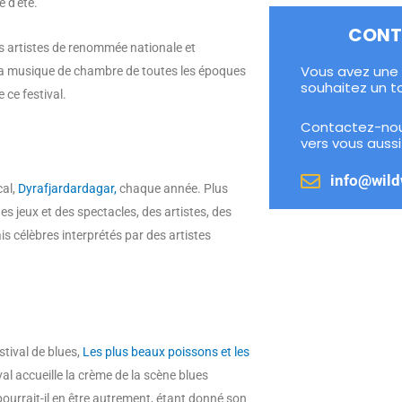
e d'été.
CONT
es artistes de renommée nationale et
Vous avez une 
. La musique de chambre de toutes les époques
souhaitez un t
 ce festival.
Contactez-nou
vers vous aussi
info@wild
cal,
Dyrafjardardagar,
chaque année. Plus
es jeux et des spectacles, des artistes, des
is célèbres interprétés par des artistes
stival de blues,
Les plus beaux poissons et les
val accueille la crème de la scène blues
ourrait-il en être autrement, étant donné son