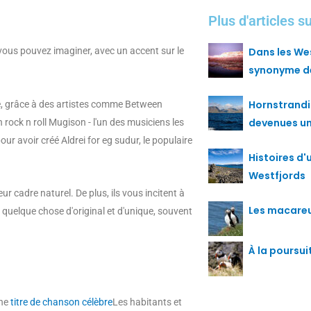
Plus d'articles s
vous pouvez imaginer, avec un accent sur le
Dans les We
synonyme de
Hornstrandir
te, grâce à des artistes comme Between
devenues un
 rock n roll Mugison - l'un des musiciens les
our avoir créé Aldrei for eg sudur, le populaire
Histoires d'u
Westfjords
ur cadre naturel. De plus, ils vous incitent à
Les macareux
t quelque chose d'original et d'unique, souvent
À la poursu
une
titre de chanson célèbre
Les habitants et