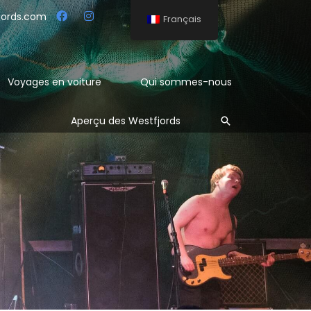
jords.com
Français
Voyages en voiture
Qui sommes-nous
Rechercher
Aperçu des Westfjords