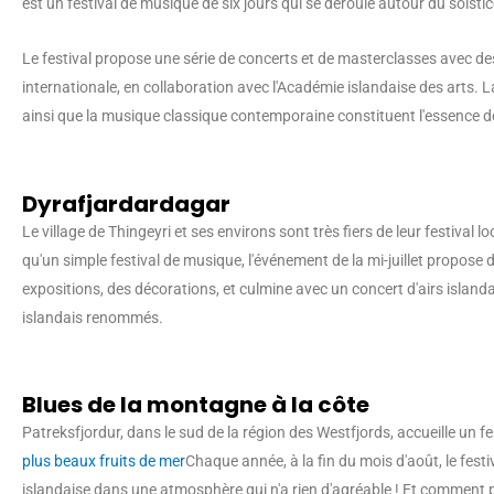
est un festival de musique de six jours qui se déroule autour du solstic
Le festival propose une série de concerts et de masterclasses avec d
internationale, en collaboration avec l'Académie islandaise des arts
ainsi que la musique classique contemporaine constituent l'essence de
Dyrafjardardagar
Le village de Thingeyri et ses environs sont très fiers de leur festival lo
qu'un simple festival de musique, l'événement de la mi-juillet propose d
expositions, des décorations, et culmine avec un concert d'airs islanda
islandais renommés.
Blues de la montagne à la côte
Patreksfjordur, dans le sud de la région des Westfjords, accueille un fe
plus beaux fruits de mer
Chaque année, à la fin du mois d'août, le festi
islandaise dans une atmosphère qui n'a rien d'agréable ! Et comment p