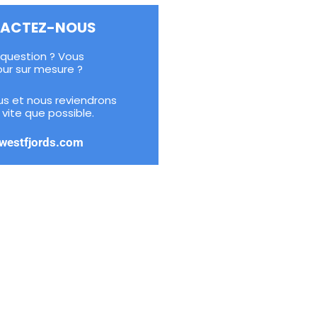
ACTEZ-NOUS
question ? Vous
our sur mesure ?
s et nous reviendrons
 vite que possible.
westfjords.com