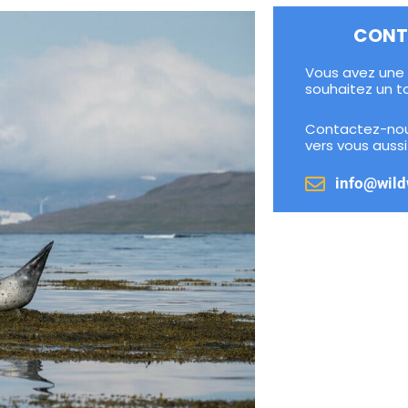
CONT
Vous avez une 
souhaitez un t
Contactez-nou
vers vous aussi
info@wild