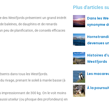
Plus d'articles s
re des Westfjords présentent un grand intérêt
Dans les We
 de baleines, de dauphins et de renards
synonyme de
n peu de planification, de conseils efficaces
Hornstrandir
devenues un
Histoires d'u
Westfjords
Les macareux
ésents dans tous les Westfjords.
u rivage, prenant le soleil à marée basse (à
À la poursu
 impressionnant de 300 kg. On le voit moins
e aussi utselur (ou phoque des profondeurs) en