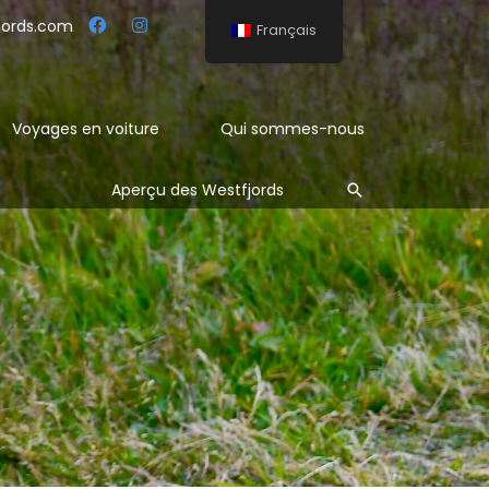
jords.com
Français
Voyages en voiture
Qui sommes-nous
Rechercher
Aperçu des Westfjords