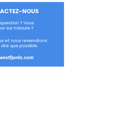
ACTEZ-NOUS
question ? Vous
our sur mesure ?
s et nous reviendrons
 vite que possible.
westfjords.com