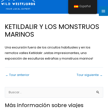
Ir
Español
al
Me
contenido
pri
Navegación
KETILDALIR Y LOS MONSTRUOS
de
MARINOS
entradas
Una excursión fuera de los circuitos habituales y en los
remotos valles Ketildalir: ¡vistas impresionantes, una
exposición de esculturas extrañas y monstruos marinos!
←
Tour anterior
Tour siguiente
→
B
u
Más información sobre viajes
s