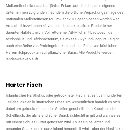
Molkereitechniker aus Ísafjörður. Er kam auf die Idee, sein eigenes
Unternehmen zu gründen, nachdem die örtliche Verpackungsanlage des
nationalen Molkereiriesen MS im Jahr 2011 geschlossen worden war.
Arna stellt inzwischen 41 verschiedene laktosefreie Produkte her,
darunter Halbfettmilch, Vollfettcreme, AB-Milch mit Lactobacillus
acidophilus und Bifidobacterium, Salatkäse, Skyr und Joghurt. Es gibt
auch eine Reihe von Proteingetränken und eine Reihe von köstlichen
Hafermilchprodukten auf pflanzlicher Basis. Alle Produkte werden
landesweit verkauft.
Harter Fisch
Isländischer Harðfiskur, oder getrockneter Fisch, ist seit Jahrhunderten
Teil des lokalen kulinarischen Erbes. Im Wesentlichen handelt es sich
dabei um getrockneten und in Streifen geschnittenen Kabeljau oder
Schellfisch, der als isländischer Snack schlechthin gilt und wahlweise
mit einem Schuss Butter genossen wird. Es ist ein beliebter und
gesunder Snack, der in ganz Island hergestellt wird - aber der Harðfiskur