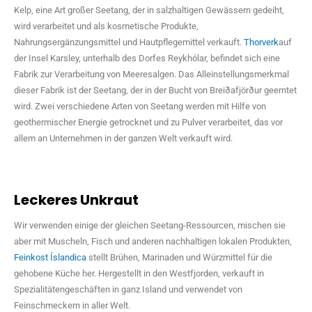
Kelp, eine Art großer Seetang, der in salzhaltigen Gewässern gedeiht,
wird verarbeitet und als kosmetische Produkte,
Nahrungsergänzungsmittel und Hautpflegemittel verkauft.
Thorverk
auf
der Insel Karsley, unterhalb des Dorfes Reykhólar, befindet sich eine
Fabrik zur Verarbeitung von Meeresalgen. Das Alleinstellungsmerkmal
dieser Fabrik ist der Seetang, der in der Bucht von Breiðafjörður geerntet
wird. Zwei verschiedene Arten von Seetang werden mit Hilfe von
geothermischer Energie getrocknet und zu Pulver verarbeitet, das vor
allem an Unternehmen in der ganzen Welt verkauft wird.
Leckeres Unkraut
Wir verwenden einige der gleichen Seetang-Ressourcen, mischen sie
aber mit Muscheln, Fisch und anderen nachhaltigen lokalen Produkten,
Feinkost Íslandica
stellt Brühen, Marinaden und Würzmittel für die
gehobene Küche her. Hergestellt in den Westfjorden, verkauft in
Spezialitätengeschäften in ganz Island und verwendet von
Feinschmeckern in aller Welt.