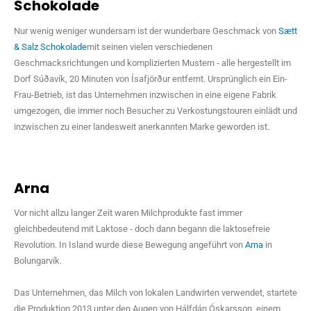
Schokolade
Nur wenig weniger wundersam ist der wunderbare Geschmack von
Sætt
& Salz Schokolade
mit seinen vielen verschiedenen
Geschmacksrichtungen und komplizierten Mustern - alle hergestellt im
Dorf Súðavík, 20 Minuten von Ísafjörður entfernt. Ursprünglich ein Ein-
Frau-Betrieb, ist das Unternehmen inzwischen in eine eigene Fabrik
umgezogen, die immer noch Besucher zu Verkostungstouren einlädt und
inzwischen zu einer landesweit anerkannten Marke geworden ist.
Arna
Vor nicht allzu langer Zeit waren Milchprodukte fast immer
gleichbedeutend mit Laktose - doch dann begann die laktosefreie
Revolution. In Island wurde diese Bewegung angeführt von
Arna
in
Bolungarvík.
Das Unternehmen, das Milch von lokalen Landwirten verwendet, startete
die Produktion 2013 unter den Augen von Hálfdán Óskarsson, einem