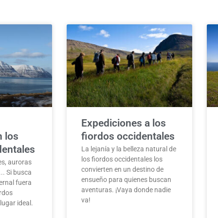
Expediciones a los
n los
fiordos occidentales
dentales
La lejanía y la belleza natural de
los fiordos occidentales los
es, auroras
convierten en un destino de
... Si busca
ensueño para quienes buscan
ernal fuera
aventuras. ¡Vaya donde nadie
ordos
va!
lugar ideal.