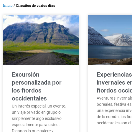
Inicio
/
Circuitos de varios días
Excursión
Experiencias
personalizada por
invernales e
los fiordos
fiordos occi
occidentales
Aventuras invernal
boreales, festivales
Un interés especial, un evento,
una experiencia inv
un viaje privado en grupo o
de lo común, los fi
simplemente algo exclusivo
occidentales son el 
especialmente para usted.
Díganos lo que quiere y