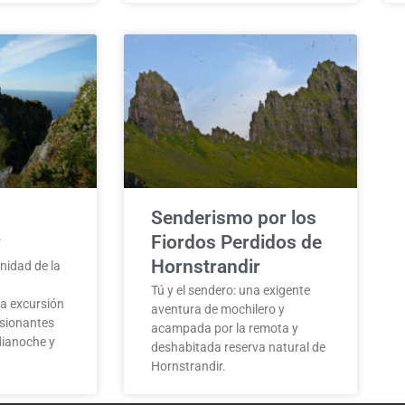
Senderismo por los
r
Fiordos Perdidos de
Hornstrandir
nidad de la
Tú y el sendero: una exigente
ta excursión
aventura de mochilero y
esionantes
acampada por la remota y
edianoche y
deshabitada reserva natural de
Hornstrandir.