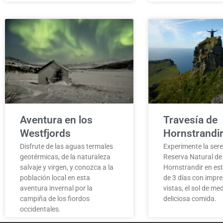
Aventura en los
Travesía de
Westfjords
Hornstrandi
Disfrute de las aguas termales
Experimente la sere
geotérmicas, de la naturaleza
Reserva Natural de
salvaje y virgen, y conozca a la
Hornstrandir en es
población local en esta
de 3 días con impr
aventura invernal por la
vistas, el sol de m
campiña de los fiordos
deliciosa comida.
occidentales.