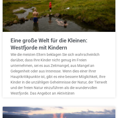
Eine große Welt für die Kleinen:
Westfjorde mit Kindern
Wie die meisten Eltern beklagen Sie sich wahrscheinlich
darüber, dass Ihre Kinder nicht genug im Freien
unternehmen, sei es aus Zeitmangel, aus Mangel an
Gelegenheit oder aus Interesse. Wenn dies einer Ihrer
Hauptkritikpunkte ist, gibt es eine bessere Möglichkeit, Ihre
Kinder in die unzähligen Geheimnisse der Natur, der Tierwelt
und der freien Natur einzuführen als die wundervollen
Westfjorde. Das Angebot an Aktivitäten